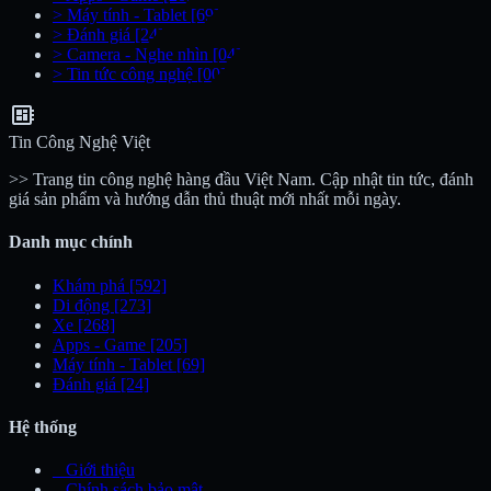
>
Máy tính - Tablet
[69]
>
Đánh giá
[24]
>
Camera - Nghe nhìn
[04]
>
Tin tức công nghệ
[00]
developer_board
Tin Công Nghệ Việt
>> Trang tin công nghệ hàng đầu Việt Nam. Cập nhật tin tức, đánh
giá sản phẩm và hướng dẫn thủ thuật mới nhất mỗi ngày.
Danh mục chính
Khám phá
[592]
Di động
[273]
Xe
[268]
Apps - Game
[205]
Máy tính - Tablet
[69]
Đánh giá
[24]
Hệ thống
_
Giới thiệu
_
Chính sách bảo mật