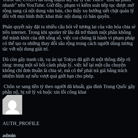
nhanh” trên YouTube. Giờ đây, phạm vi kiểm soát tiếp tục được mở
rộng sang cả nội dung văn bản, cho thấy xu hướng siết chặt quản lý
đối với mọi hình thức khai thác nội dung có bản quyền.
Phán quyết này đặt ra nhiều câu hỏi về tương lai của văn hóa chia sẻ
trên internet. Trong khi spoiler từ lâu đã trở thành một phần không
thể tránh khỏi của đời sống số, việc coi chúng là hành vi phạm pháp
có thể tạo ra những thay đổi sâu rộng trong cách người dùng tương
tác với nội dung giải trí.
Dù còn gây tranh cãi, vụ án tại Tokyo đã gửi đi một thông điệp rõ
ràng: trong một số bối cảnh pháp lý, việc kể lại một câu chuyện
không chỉ đơn thuần là chia sẻ, mà có thể phải trả giá bằng trách
nhiệm hình sự nếu vượt quá giới hạn cho phép.
Chôn xe sang tiền tỷ theo người đã khuất, gia đình Trung Quốc gây
phẫn nộ, bị xử lý và buộc xin lỗi công khai
AUTH_PROFILE
admin