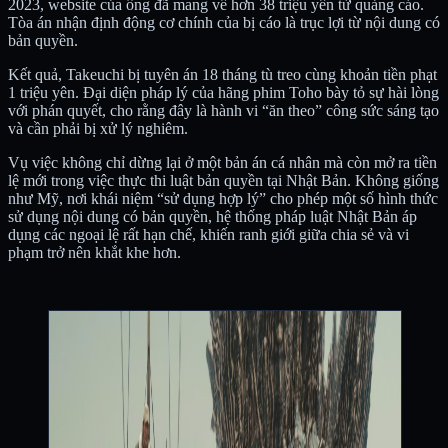
2023, website của ông đã mang về hơn 38 triệu yên từ quảng cáo.
Tòa án nhận định động cơ chính của bị cáo là trục lợi từ nội dung có
bản quyền.
Kết quả, Takeuchi bị tuyên án 18 tháng tù treo cùng khoản tiền phạt
1 triệu yên. Đại diện pháp lý của hãng phim Toho bày tỏ sự hài lòng
với phán quyết, cho rằng đây là hành vi “ăn theo” công sức sáng tạo
và cần phải bị xử lý nghiêm.
Vụ việc không chỉ dừng lại ở một bản án cá nhân mà còn mở ra tiền
lệ mới trong việc thực thi luật bản quyền tại Nhật Bản. Không giống
như Mỹ, nơi khái niệm “sử dụng hợp lý” cho phép một số hình thức
sử dụng nội dung có bản quyền, hệ thống pháp luật Nhật Bản áp
dụng các ngoại lệ rất hạn chế, khiến ranh giới giữa chia sẻ và vi
phạm trở nên khắt khe hơn.