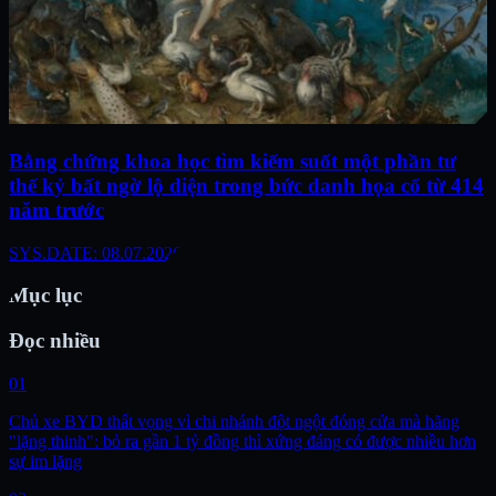
Bằng chứng khoa học tìm kiếm suốt một phần tư
thế kỷ bất ngờ lộ diện trong bức danh họa cổ từ 414
năm trước
SYS.DATE: 08.07.2026
Mục lục
Đọc nhiều
01
Chủ xe BYD thất vọng vì chi nhánh đột ngột đóng cửa mà hãng
"lặng thinh": bỏ ra gần 1 tỷ đồng thì xứng đáng có được nhiều hơn
sự im lặng