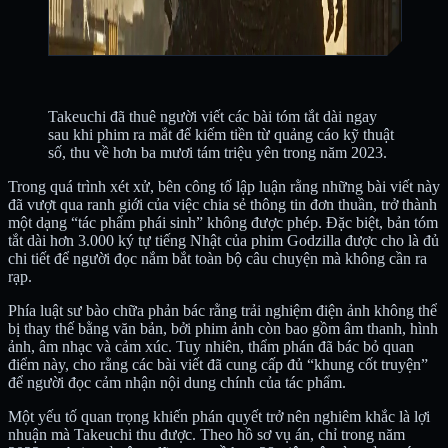
Takeuchi đã thuê người viết các bài tóm tắt dài ngay
sau khi phim ra mắt để kiếm tiền từ quảng cáo kỹ thuật
số, thu về hơn ba mươi tám triệu yên trong năm 2023.
Trong quá trình xét xử, bên công tố lập luận rằng những bài viết này
đã vượt qua ranh giới của việc chia sẻ thông tin đơn thuần, trở thành
một dạng “tác phẩm phái sinh” không được phép. Đặc biệt, bản tóm
tắt dài hơn 3.000 ký tự tiếng Nhật của phim Godzilla được cho là đủ
chi tiết để người đọc nắm bắt toàn bộ câu chuyện mà không cần ra
rạp.
Phía luật sư bào chữa phản bác rằng trải nghiệm điện ảnh không thể
bị thay thế bằng văn bản, bởi phim ảnh còn bao gồm âm thanh, hình
ảnh, âm nhạc và cảm xúc. Tuy nhiên, thẩm phán đã bác bỏ quan
điểm này, cho rằng các bài viết đã cung cấp đủ “khung cốt truyện”
để người đọc cảm nhận nội dung chính của tác phẩm.
Một yếu tố quan trọng khiến phán quyết trở nên nghiêm khắc là lợi
nhuận mà Takeuchi thu được. Theo hồ sơ vụ án, chỉ trong năm