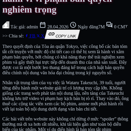
nghiêm trọng
calendar_today
schedule
forum
Tác giả: admin
28.04.2026
Ngày đăng7M
0 CMT
link
>> Chia sẻ:
FB
X
COPY LINK
Theo quyết định của Tòa án quận Tokyo, việc công bố các bản tóm
tắt cốt truyện với mức độ chi tiết cao có thể bị xem là hành vi xâm
phạm bản quyền, bởi chúng có khả năng thay thế trải nghiệm xem
phim và gây thiệt hại trực tiếp đến doanh thu của nhà sản xuất. Đây
được coi là một bước leo thang đáng kể trong cách luật bản quyền
điều chỉnh nội dung văn hóa đại chúng trong kỷ nguyên số.
Nhân vật trung tâm của vụ việc là Wataru Takeuchi, 39 tuổi, người
từng điều hành một website giải trí có lượng truy cập lớn. Không
giống các trang web phát tán nội dung lậu, nền tảng của Takeuchi
không lưu trữ video vi phạm hay kịch bản bị rò rỉ. Thay vào đó, ông
thuê các cộng tác viên xem các bộ phim, anime mới phát hành rồi
viết lại toàn bộ nội dung dưới dạng văn bản chi tiết.
Các bài viết trên website này không chỉ dừng ở mức “spoiler” thông
thường mà đi xa hơn rất nhiều, khi tái hiện gần như toàn bộ diễn
biến của tác phẩm. Một ví dụ điển hình là bản tóm tắt phim