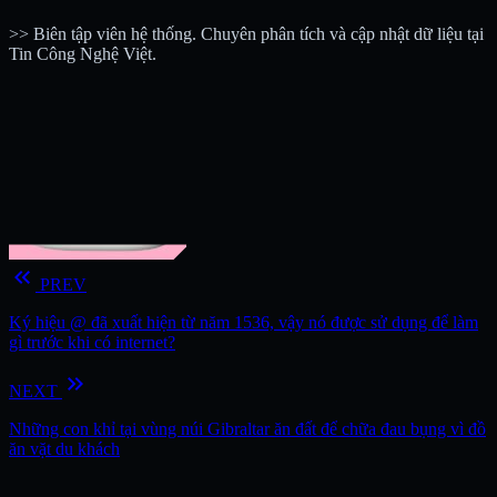
>> Biên tập viên hệ thống. Chuyên phân tích và cập nhật dữ liệu tại
Tin Công Nghệ Việt.
keyboard_double_arrow_left
PREV
Ký hiệu @ đã xuất hiện từ năm 1536, vậy nó được sử dụng để làm
gì trước khi có internet?
keyboard_double_arrow_right
NEXT
Những con khỉ tại vùng núi Gibraltar ăn đất để chữa đau bụng vì đồ
ăn vặt du khách