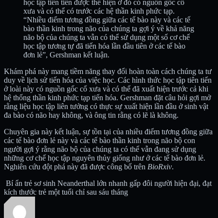
học tập tiên tiến được thể hiện ở đó có nguồn gốc cổ
xưa và có thể có trước các hệ thần kinh phức tạp.
“Nhiều điểm tương đồng giữa các tế bào này và các tế
bào thần kinh trong não của chúng ta gợi ý về khả năng
não bộ của chúng ta vẫn có thể sử dụng một số cơ chế
học tập tương tự đã tiến hóa lần đầu tiên ở các tế bào
đơn lẻ”, Gershman kết luận.
Khám phá này mang tiềm năng thay đổi hoàn toàn cách chúng ta tư
duy về lịch sử tiến hóa của việc học. Các hình thức học tập tiên tiến
ở loài này có nguồn gốc cổ xưa và có thể đã xuất hiện trước cả khi
hệ thống thần kinh phức tạp tiến hóa. Gershman đặt câu hỏi gợi mở
rằng liệu học tập liên tưởng có thực sự xuất hiện lần đầu ở sinh vật
đa bào có não hay không, và ông tin rằng có lẽ là không.
Chuyên gia này kết luận, sự tồn tại của nhiều điểm tương đồng giữa
các tế bào đơn lẻ này và các tế bào thần kinh trong não bộ con
người gợi ý rằng não bộ của chúng ta có thể vẫn đang sử dụng
những cơ chế học tập nguyên thủy giống như ở các tế bào đơn lẻ.
Nghiên cứu đột phá này đã được công bố trên
BioRxiv
.
Bí ẩn trẻ sơ sinh Neanderthal lớn nhanh gấp đôi người hiện đại, đạt
kích thước trẻ một tuổi chỉ sau sáu tháng