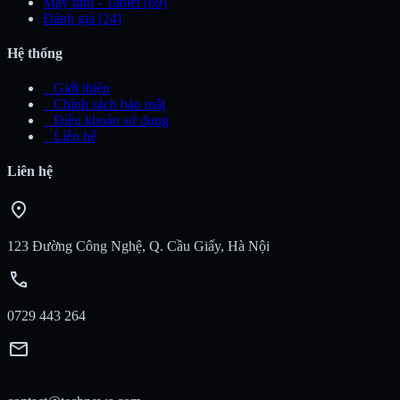
Máy tính - Tablet
[69]
Đánh giá
[24]
Hệ thống
_
Giới thiệu
_
Chính sách bảo mật
_
Điều khoản sử dụng
_
Liên hệ
Liên hệ
location_on
123 Đường Công Nghệ, Q. Cầu Giấy, Hà Nội
call
0729 443 264
mail