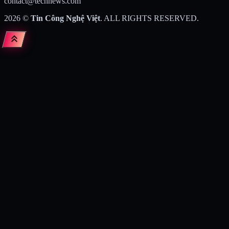
contact@technews.com
2026
©
Tin Công Nghệ Việt
. ALL RIGHTS RESERVED.
keyboard_double_arrow_up