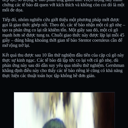
chứng các tế bào đã quen với kích thích và không còn coi đó là một
mối đe dọa.
Tiếp đó, nhóm nghiên cứu giới thiệu một phương pháp mới được
gọi là giao thức ghép nối. Theo đó, các tế bào nhận một cú gõ nhẹ –
tạo ra phản ứng co lại rất khiêm tốn. Một giây sau đó, một cú gõ
mạnh hơn sẽ được tung ra. Chuỗi giao thức này được lặp lại mỗi 45
giây – đúng bằng khoảng thời gian tế bào Stentor coeruleus cần để
mở rộng trở lại.
Kết quả thu được sau 10 lần thử nghiệm đầu tiên của cặp cú gõ này
thực sự kinh ngạc. Các tế bào đã lập tức co lại với cú gõ nhẹ, dù
phản ứng này sau đó dần suy yếu qua nhiều thử nghiệm. Gershman
khẳng định điều này cho thấy các tế bào riêng lẻ cũng có khả năng
thực hiện các thuật toán học tập không hề đơn giản.