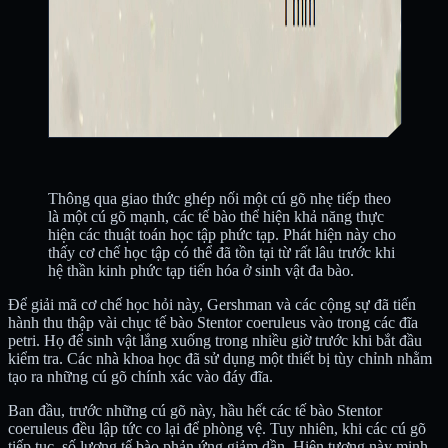
Thông qua giao thức ghép nối một cú gõ nhẹ tiếp theo
là một cú gõ mạnh, các tế bào thể hiện khả năng thực
hiện các thuật toán học tập phức tạp. Phát hiện này cho
thấy cơ chế học tập có thể đã tồn tại từ rất lâu trước khi
hệ thần kinh phức tạp tiến hóa ở sinh vật đa bào.
Để giải mã cơ chế học hỏi này, Gershman và các cộng sự đã tiến
hành thu thập vài chục tế bào Stentor coeruleus vào trong các đĩa
petri. Họ để sinh vật lắng xuống trong nhiều giờ trước khi bắt đầu
kiểm tra. Các nhà khoa học đã sử dụng một thiết bị tùy chỉnh nhằm
tạo ra những cú gõ chính xác vào đáy đĩa.
Ban đầu, trước những cú gõ này, hầu hết các tế bào Stentor
coeruleus đều lập tức co lại để phòng vệ. Tuy nhiên, khi các cú gõ
tiếp tục, số lượng tế bào phản ứng giảm dần. Hiện tượng này minh