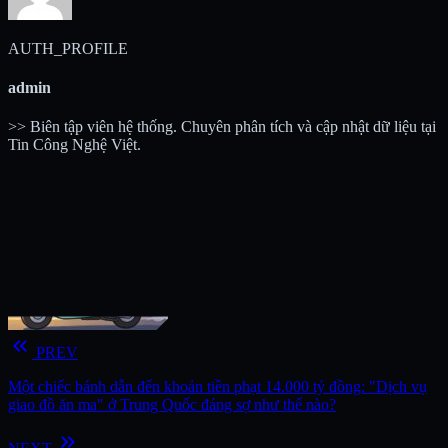
AUTH_PROFILE
admin
>> Biên tập viên hệ thống. Chuyên phân tích và cập nhật dữ liệu tại
Tin Công Nghệ Việt.
keyboard_double_arrow_left
PREV
Một chiếc bánh dẫn đến khoản tiền phạt 14.000 tỷ đồng: "Dịch vụ
giao đồ ăn ma" ở Trung Quốc đáng sợ như thế nào?
keyboard_double_arrow_right