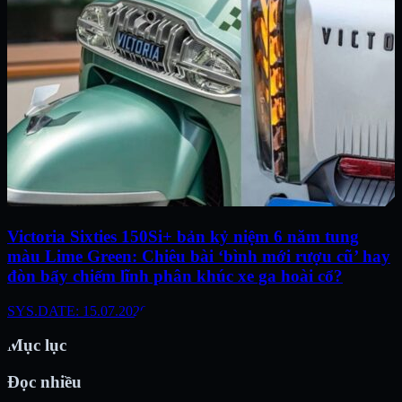
Victoria Sixties 150Si+ bản kỷ niệm 6 năm tung
màu Lime Green: Chiêu bài ‘bình mới rượu cũ’ hay
đòn bẩy chiếm lĩnh phân khúc xe ga hoài cổ?
SYS.DATE: 15.07.2026
Mục lục
Đọc nhiều