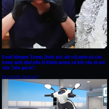
Food blogger Trung Quốc gây sốt với món gà rán
trong suốt như pha lê khiến mạng xã hội vừa tò mò
vừa “sởn gai ốc”
SYS.DATE: 04.05.2026