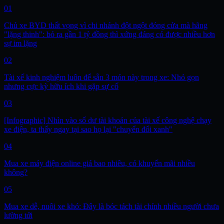
01
Chủ xe BYD thất vọng vì chi nhánh đột ngột đóng cửa mà hãng
"lặng thinh": bỏ ra gần 1 tỷ đồng thì xứng đáng có được nhiều hơn
sự im lặng
02
Tài xế kinh nghiệm luôn để sẵn 3 món này trong xe: Nhỏ gọn
nhưng cực kỳ hữu ích khi gặp sự cố
03
[Infographic] Nhìn vào số dư tài khoản của tài xế công nghệ chạy
xe điện, ta thấy ngay tại sao họ lại "chuyển đổi xanh"
04
Mua xe máy điện online giá bao nhiêu, có khuyến mãi nhiều
không?
05
Mua xe dễ, nuôi xe khó: Đây là bóc tách tài chính nhiều người chưa
lường tới