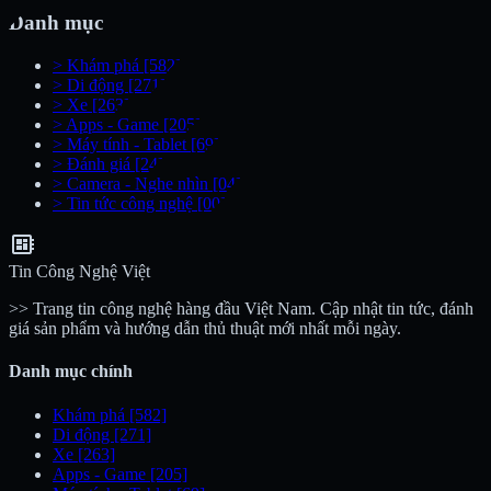
Danh mục
>
Khám phá
[582]
>
Di động
[271]
>
Xe
[263]
>
Apps - Game
[205]
>
Máy tính - Tablet
[69]
>
Đánh giá
[24]
>
Camera - Nghe nhìn
[04]
>
Tin tức công nghệ
[00]
developer_board
Tin Công Nghệ Việt
>> Trang tin công nghệ hàng đầu Việt Nam. Cập nhật tin tức, đánh
giá sản phẩm và hướng dẫn thủ thuật mới nhất mỗi ngày.
Danh mục chính
Khám phá
[582]
Di động
[271]
Xe
[263]
Apps - Game
[205]