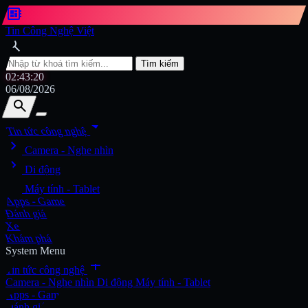
developer_board
Tin Công Nghệ Việt
search
Tìm kiếm
02:43:22
06/08/2026
search
search
arrow_drop_down
Tin tức công nghệ
chevron_right
Tìm kiếm
Camera - Nghe nhìn
chevron_right
Di động
chevron_right
Máy tính - Tablet
Apps - Game
Đánh giá
Xe
Khám phá
System Menu
add
Tin tức công nghệ
Camera - Nghe nhìn
Di động
Máy tính - Tablet
Apps - Game
Đánh giá