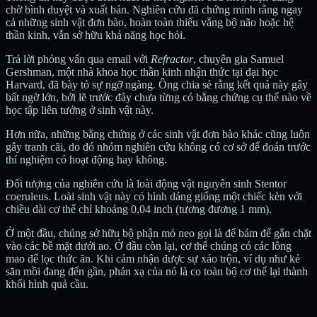
chờ bình duyệt và xuất bản. Nghiên cứu đã chứng minh rằng ngay
cả những sinh vật đơn bào, hoàn toàn thiếu vắng bộ não hoặc hệ
thần kinh, vẫn sở hữu khả năng học hỏi.
Trả lời phỏng vấn qua email với
Refractor
, chuyên gia Samuel
Gershman, một nhà khoa học thần kinh nhận thức tại đại học
Harvard, đã bày tỏ sự ngỡ ngàng. Ông chia sẻ rằng kết quả này gây
bất ngờ lớn, bởi lẽ trước đây chưa từng có bằng chứng cụ thể nào về
học tập liên tưởng ở sinh vật này.
Hơn nữa, những bằng chứng ở các sinh vật đơn bào khác cũng luôn
gây tranh cãi, do đó nhóm nghiên cứu không có cơ sở để đoán trước
thí nghiệm có hoạt động hay không.
Đối tượng của nghiên cứu là loài động vật nguyên sinh Stentor
coeruleus. Loài sinh vật này có hình dáng giống một chiếc kèn với
chiều dài cơ thể chỉ khoảng 0,04 inch (tương đương 1 mm).
Ở một đầu, chúng sở hữu bộ phận mỏ neo gọi là đế bám để gắn chặt
vào các bề mặt dưới ao. Ở đầu còn lại, cơ thể chúng có các lông
mao để lọc thức ăn. Khi cảm nhận được sự xáo trộn, ví dụ như kẻ
săn mồi đang đến gần, phản xạ của nó là co toàn bộ cơ thể lại thành
khối hình quả cầu.