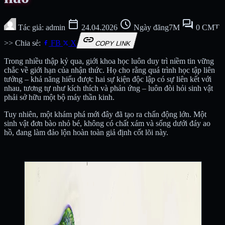
calendar_today
schedule
forum
Tác giả: admin
24.04.2026
Ngày đăng7M
0 CMT
link
>> Chia sẻ:
FB
X
COPY LINK
Trong nhiều thập kỷ qua, giới khoa học luôn duy trì niềm tin vững
chắc về giới hạn của nhận thức. Họ cho rằng quá trình học tập liên
tưởng – khả năng hiểu được hai sự kiện độc lập có sự liên kết với
nhau, tương tự như kích thích và phản ứng – luôn đòi hỏi sinh vật
phải sở hữu một bộ máy thần kinh.
Tuy nhiên, một khám phá mới đây đã tạo ra chấn động lớn. Một
sinh vật đơn bào nhỏ bé, không có chất xám và sống dưới đáy ao
hồ, đang làm đảo lộn hoàn toàn giả định cốt lõi này.