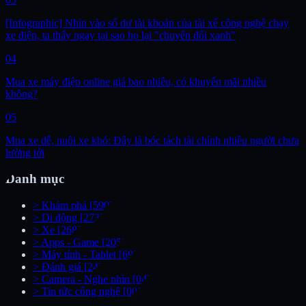
[Infographic] Nhìn vào số dư tài khoản của tài xế công nghệ chạy
xe điện, ta thấy ngay tại sao họ lại "chuyển đổi xanh"
04
Mua xe máy điện online giá bao nhiêu, có khuyến mãi nhiều
không?
05
Mua xe dễ, nuôi xe khó: Đây là bóc tách tài chính nhiều người chưa
lường tới
Danh mục
>
Khám phá
[590]
>
Di động
[273]
>
Xe
[268]
>
Apps - Game
[205]
>
Máy tính - Tablet
[69]
>
Đánh giá
[24]
>
Camera - Nghe nhìn
[04]
>
Tin tức công nghệ
[00]