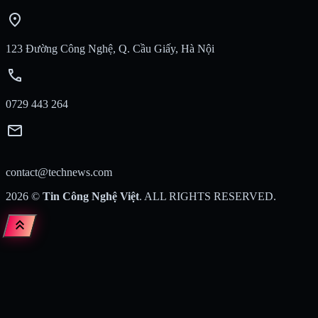
location_on
123 Đường Công Nghệ, Q. Cầu Giấy, Hà Nội
call
0729 443 264
mail
contact@technews.com
2026
©
Tin Công Nghệ Việt
. ALL RIGHTS RESERVED.
keyboard_double_arrow_up