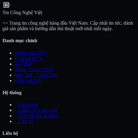
developer_board
Tin Công Nghệ Việt
>> Trang tin công nghệ hàng đầu Việt Nam. Cập nhật tin tức, đánh
giá sản phẩm và hướng dẫn thủ thuật mới nhất mỗi ngày.
Danh mục chính
Khám phá
[590]
Di động
[273]
Xe
[268]
Apps - Game
[205]
Máy tính - Tablet
[69]
Đánh giá
[24]
Hệ thống
_
Giới thiệu
_
Chính sách bảo mật
_
Điều khoản sử dụng
_
Liên hệ
Liên hệ