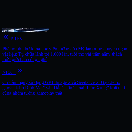
keyboard_double_arrow_left
PREV
Phát minh như khoa học viễn tưởng của Mỹ làm rung chuyển ngành
vật liệu: Tự chữa lành tới 1.000 lần, tuổi thọ vài trăm năm, thách
thức giới hạn công nghệ
keyboard_double_arrow_right
NEXT
Cư dân mạng sử dụng GPT Image 2 và Seedance 2.0 tạo demo
game “Kim Bình Mai” và “Hắc Thần Thoại: Lâm Xung” khiến ai
cũng nhầm tưởng gameplay thật