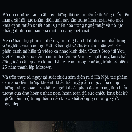
Bỏ qua những tranh cãi hay những thông tin bên lề thường thấy trên
mạng xã hội, tác phẩm điện ảnh này tập trung hoàn toàn vào một
khía cạnh thuần khiết hơn: sự tiến hóa trong nghệ thuật và nỗ lực
khẳng định bản thân của một tài năng kiệt xuất.
Về cơ bản, bộ phim đã điểm lại những bản hit đình đám nhất trong
sự nghiệp của nam nghệ sĩ. Khán giả sẽ được mãn nhãn với các
phân cảnh tái hiện từ video ca nhạc kinh điển ‘Don’t Stop ’til You
Get Enough’ cho đến màn trình diễn bước nhảy mặt trăng làm chấn
động toàn cầu qua ca khúc ‘Billie Jean’ trong chương trình kỷ niệm
25 năm thành lập Motown.
Và trên thực tế, ngay tại suất chiếu sớm diễn ra ở Hà Nội, tác phẩm
đã mang đến những khoảnh khắc tràn ngập âm nhạc, hòa cùng
những tràng pháo tay không ngớt tại các phân đoạn mang tính biểu
tượng của ông hoàng nhạc pop, hoàn toàn đủ sức chiều lòng bất kỳ
người hâm mộ trung thành nào khao khát sống lại những ký ức
tuyệt đẹp.