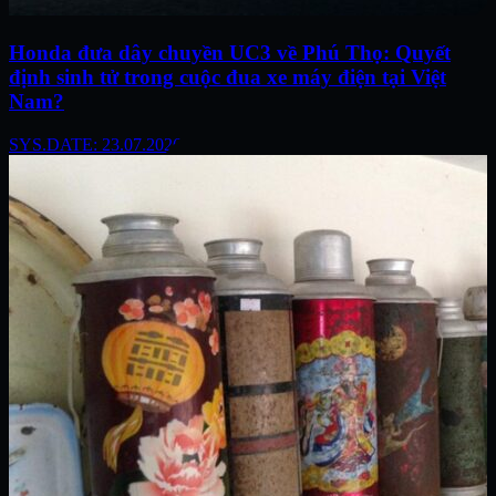
Honda đưa dây chuyền UC3 về Phú Thọ: Quyết
định sinh tử trong cuộc đua xe máy điện tại Việt
Nam?
SYS.DATE: 23.07.2026