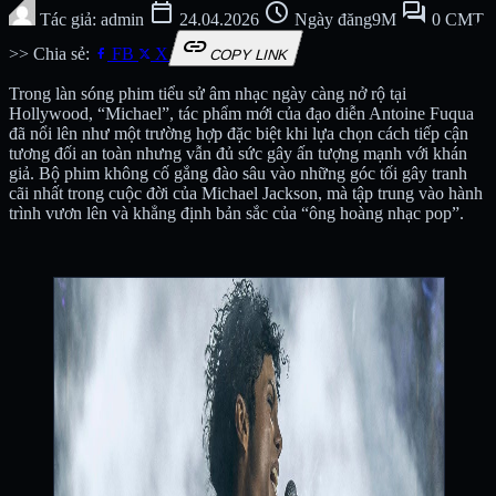
calendar_today
schedule
forum
Tác giả: admin
24.04.2026
Ngày đăng9M
0 CMT
link
>> Chia sẻ:
FB
X
COPY LINK
Trong làn sóng phim tiểu sử âm nhạc ngày càng nở rộ tại
Hollywood, “Michael”, tác phẩm mới của đạo diễn Antoine Fuqua
đã nổi lên như một trường hợp đặc biệt khi lựa chọn cách tiếp cận
tương đối an toàn nhưng vẫn đủ sức gây ấn tượng mạnh với khán
giả. Bộ phim không cố gắng đào sâu vào những góc tối gây tranh
cãi nhất trong cuộc đời của Michael Jackson, mà tập trung vào hành
trình vươn lên và khẳng định bản sắc của “ông hoàng nhạc pop”.