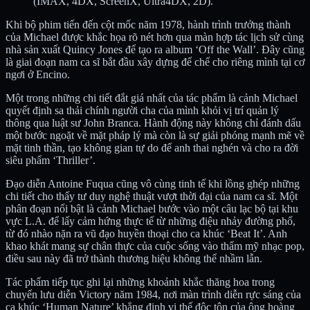
(IMAX, 4DX, ScreenX, Ultra4DX, 2D).
Khi bộ phim tiến đến cột mốc năm 1978, hành trình trưởng thành
của Michael được khắc họa rõ nét hơn qua màn hợp tác lịch sử cùng
nhà sản xuất Quincy Jones để tạo ra album ‘Off the Wall’. Đây cũng
là giai đoạn nam ca sĩ bắt đầu xây dựng đế chế cho riêng mình tại cơ
ngơi ở Encino.
Một trong những chi tiết đắt giá nhất của tác phẩm là cảnh Michael
quyết định sa thải chính người cha của mình khỏi vị trí quản lý
thông qua luật sư John Branca. Hành động này không chỉ đánh dấu
một bước ngoặt về mặt pháp lý mà còn là sự giải phóng mạnh mẽ về
mặt tinh thần, tạo không gian tự do để anh thai nghén và cho ra đời
siêu phẩm ‘Thriller’.
Đạo diễn Antoine Fuqua cũng vô cùng tinh tế khi lồng ghép những
chi tiết cho thấy tư duy nghệ thuật vượt thời đại của nam ca sĩ. Một
phân đoạn nổi bật là cảnh Michael bước vào một câu lạc bộ tại khu
vực L.A. để lấy cảm hứng thực tế từ những điệu nhảy đường phố,
từ đó nhào nặn ra vũ đạo huyền thoại cho ca khúc ‘Beat It’. Anh
khao khát mang sự chân thực của cuộc sống vào thẩm mỹ nhạc pop,
điều sau này đã trở thành thương hiệu không thể nhầm lẫn.
Tác phẩm tiếp tục ghi lại những khoảnh khắc thăng hoa trong
chuyến lưu diễn Victory năm 1984, nơi màn trình diễn rực sáng của
ca khúc ‘Human Nature’ khẳng định vị thế độc tôn của ông hoàng