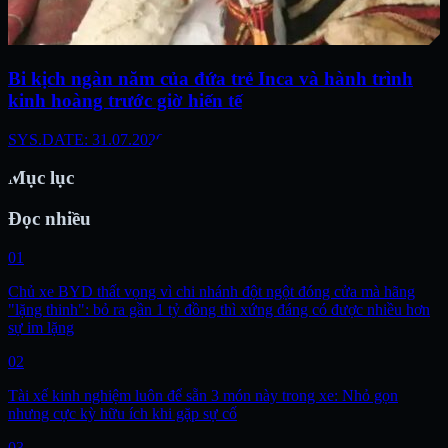
Bi kịch ngàn năm của đứa trẻ Inca và hành trình
kinh hoàng trước giờ hiến tế
SYS.DATE: 31.07.2026
Mục lục
Đọc nhiều
01
Chủ xe BYD thất vọng vì chi nhánh đột ngột đóng cửa mà hãng
"lặng thinh": bỏ ra gần 1 tỷ đồng thì xứng đáng có được nhiều hơn
sự im lặng
02
Tài xế kinh nghiệm luôn để sẵn 3 món này trong xe: Nhỏ gọn
nhưng cực kỳ hữu ích khi gặp sự cố
03