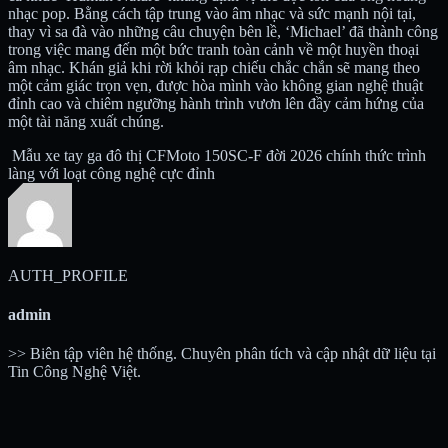
nhạc pop. Bằng cách tập trung vào âm nhạc và sức mạnh nội tại,
thay vì sa đà vào những câu chuyện bên lề, ‘Michael’ đã thành công
trong việc mang đến một bức tranh toàn cảnh về một huyền thoại
âm nhạc. Khán giả khi rời khỏi rạp chiếu chắc chắn sẽ mang theo
một cảm giác trọn vẹn, được hòa mình vào không gian nghệ thuật
đỉnh cao và chiêm ngưỡng hành trình vươn lên đầy cảm hứng của
một tài năng xuất chúng.
Mẫu xe tay ga đô thị CFMoto 150SC-F đời 2026 chính thức trình
làng với loạt công nghệ cực đỉnh
AUTH_PROFILE
admin
>> Biên tập viên hệ thống. Chuyên phân tích và cập nhật dữ liệu tại
Tin Công Nghệ Việt.