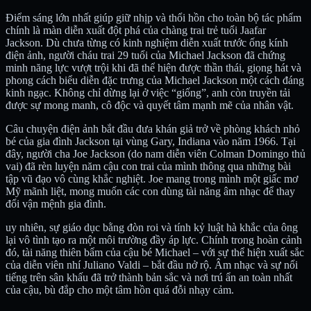
Điểm sáng lớn nhất giúp giữ nhịp và thổi hồn cho toàn bộ tác phẩm
chính là màn diễn xuất đột phá của chàng trai trẻ tuổi Jaafar
Jackson. Dù chưa từng có kinh nghiệm diễn xuất trước ống kính
điện ảnh, người cháu trai 29 tuổi của Michael Jackson đã chứng
minh năng lực vượt trội khi đã thể hiện được thần thái, giọng hát và
phong cách biểu diễn đặc trưng của Michael Jackson một cách đáng
kinh ngạc. Không chỉ dừng lại ở việc “giống”, anh còn truyền tải
được sự mong manh, cô độc và quyết tâm mạnh mẽ của nhân vật.
Câu chuyện điện ảnh bắt đầu đưa khán giả trở về phòng khách nhỏ
bé của gia đình Jackson tại vùng Gary, Indiana vào năm 1966. Tại
đây, người cha Joe Jackson (do nam diễn viên Colman Domingo thủ
vai) đã rèn luyện năm cậu con trai của mình thông qua những bài
tập vũ đạo vô cùng khắc nghiệt. Joe mang trong mình một giấc mơ
Mỹ mãnh liệt, mong muốn các con dùng tài năng âm nhạc để thay
đổi vận mệnh gia đình.
uy nhiên, sự giáo dục bằng đòn roi và tính kỷ luật hà khắc của ông
lại vô tình tạo ra một môi trường đầy áp lực. Chính trong hoàn cảnh
đó, tài năng thiên bẩm của cậu bé Michael – với sự thể hiện xuất sắc
của diễn viên nhí Juliano Valdi – bắt đầu nở rộ. Âm nhạc và sự nổi
tiếng trên sân khấu đã trở thành bản sắc và nơi trú ẩn an toàn nhất
của cậu, bù đắp cho một tâm hồn quá đỗi nhạy cảm.