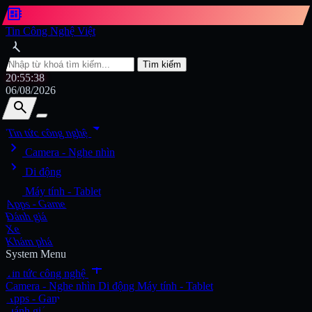
developer_board
Tin Công Nghệ Việt
search
Tìm kiếm
20:55:40
06/08/2026
search
search
arrow_drop_down
Tin tức công nghệ
chevron_right
Tìm kiếm
Camera - Nghe nhìn
chevron_right
Di động
chevron_right
Máy tính - Tablet
Apps - Game
Đánh giá
Xe
Khám phá
System Menu
add
Tin tức công nghệ
Camera - Nghe nhìn
Di động
Máy tính - Tablet
Apps - Game
Đánh giá