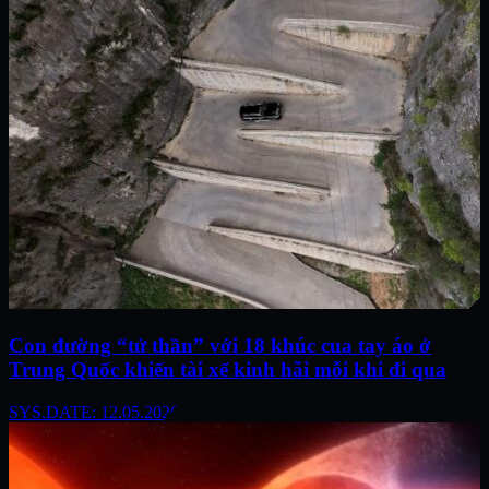
Con đường “tử thần” với 18 khúc cua tay áo ở
Trung Quốc khiến tài xế kinh hãi mỗi khi đi qua
SYS.DATE: 12.05.2026