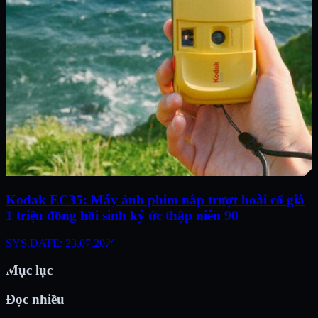
Kodak EC35: Máy ảnh phim nắp trượt hoài cổ giá
1 triệu đồng hồi sinh ký ức thập niên 90
SYS.DATE: 23.07.2026
Mục lục
Đọc nhiều