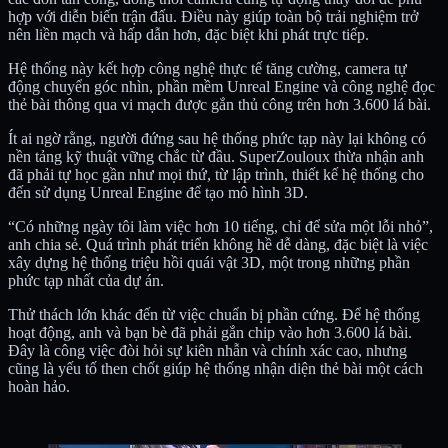
hợp với diễn biến trận đấu. Điều này giúp toàn bộ trải nghiệm trở
nên liền mạch và hấp dẫn hơn, đặc biệt khi phát trực tiếp.
Hệ thống này kết hợp công nghệ thực tế tăng cường, camera tự
động chuyển góc nhìn, phần mềm Unreal Engine và công nghệ đọc
thẻ bài thông qua vi mạch được gắn thủ công trên hơn 3.600 lá bài.
Ít ai ngờ rằng, người đứng sau hệ thống phức tạp này lại không có
nền tảng kỹ thuật vững chắc từ đầu. SuperZouloux thừa nhận anh
đã phải tự học gần như mọi thứ, từ lập trình, thiết kế hệ thống cho
đến sử dụng Unreal Engine để tạo mô hình 3D.
“Có những ngày tôi làm việc hơn 10 tiếng, chỉ để sửa một lỗi nhỏ”,
anh chia sẻ. Quá trình phát triển không hề dễ dàng, đặc biệt là việc
xây dựng hệ thống triệu hồi quái vật 3D, một trong những phần
phức tạp nhất của dự án.
Thử thách lớn khác đến từ việc chuẩn bị phần cứng. Để hệ thống
hoạt động, anh và bạn bè đã phải gắn chip vào hơn 3.600 lá bài.
Đây là công việc đòi hỏi sự kiên nhẫn và chính xác cao, nhưng
cũng là yếu tố then chốt giúp hệ thống nhận diện thẻ bài một cách
hoàn hảo.