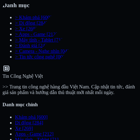
Danh mục
>
Khám phá
[600]
>
Di động
[284]
>
Xe
[269]
>
Apps - Game
[212]
>
Máy tính - Tablet
[71]
>
Đánh giá
[24]
>
Camera - Nghe nhìn
[04]
>
Tin tức công nghệ
[00]
developer_board
Tin Công Nghệ Việt
>> Trang tin công nghệ hàng đầu Việt Nam. Cập nhật tin tức, đánh
giá sản phẩm và hướng dẫn thủ thuật mới nhất mỗi ngày.
Danh mục chính
Khám phá
[600]
Di động
[284]
Xe
[269]
Apps - Game
[212]
Máy tính - Tablet
[71]