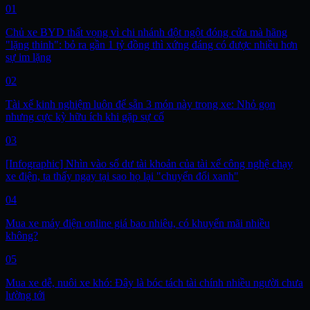
01
Chủ xe BYD thất vọng vì chi nhánh đột ngột đóng cửa mà hãng
"lặng thinh": bỏ ra gần 1 tỷ đồng thì xứng đáng có được nhiều hơn
sự im lặng
02
Tài xế kinh nghiệm luôn để sẵn 3 món này trong xe: Nhỏ gọn
nhưng cực kỳ hữu ích khi gặp sự cố
03
[Infographic] Nhìn vào số dư tài khoản của tài xế công nghệ chạy
xe điện, ta thấy ngay tại sao họ lại "chuyển đổi xanh"
04
Mua xe máy điện online giá bao nhiêu, có khuyến mãi nhiều
không?
05
Mua xe dễ, nuôi xe khó: Đây là bóc tách tài chính nhiều người chưa
lường tới