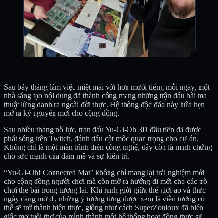
Sau bảy tháng làm việc miệt mài với hơn mười tiếng mỗi ngày, một
nhà sáng tạo nội dung đã thành công mang những trận đấu bài ma
thuật lừng danh ra ngoài đời thực. Hệ thống độc đáo này hứa hẹn
mở ra kỷ nguyên mới cho cộng đồng.
Sau nhiều tháng nỗ lực, trận đấu Yu-Gi-Oh 3D đầu tiên đã được
phát sóng trên Twitch, đánh dấu cột mốc quan trọng cho dự án.
Không chỉ là một màn trình diễn công nghệ, đây còn là minh chứng
cho sức mạnh của đam mê và sự kiên trì.
“Yu-Gi-Oh! Connected Mat” không chỉ mang lại trải nghiệm mới
cho cộng đồng người chơi mà còn mở ra hướng đi mới cho các trò
chơi thẻ bài trong tương lai. Khi ranh giới giữa thế giới ảo và thực
ngày càng mờ đi, những ý tưởng từng được xem là viễn tưởng có
thể sẽ trở thành hiện thực, giống như cách SuperZouloux đã biến
giấc mơ tuổi thơ của mình thành một hệ thống hoạt động thực sự.