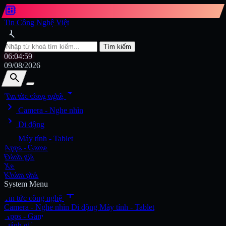
developer_board
Tin Công Nghệ Việt
search
Tìm kiếm
06:05:01
09/08/2026
search
search
arrow_drop_down
Tin tức công nghệ
chevron_right
Tìm kiếm
Camera - Nghe nhìn
chevron_right
Di động
chevron_right
Máy tính - Tablet
Apps - Game
Đánh giá
Xe
Khám phá
System Menu
add
Tin tức công nghệ
Camera - Nghe nhìn
Di động
Máy tính - Tablet
Apps - Game
Đánh giá