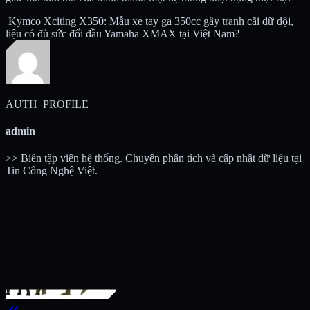
Kymco Xciting X350: Mẫu xe tay ga 350cc gây tranh cãi dữ dội,
liệu có đủ sức đối đầu Yamaha XMAX tại Việt Nam?
AUTH_PROFILE
admin
>> Biên tập viên hệ thống. Chuyên phân tích và cập nhật dữ liệu tại
Tin Công Nghệ Việt.