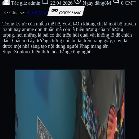
calendar_today
schedule
forum
Tác giả: admin
22.04.2026
Ngày đăng8M
0 CMT
link
>> Chia sẻ:
FB
X
COPY LINK
Trong ký ức của nhiều thế hệ, Yu-Gi-Oh không chỉ là một bộ truyện
tranh hay anime đơn thuần mà còn là biểu tượng của trí tưởng
tượng, nơi những lá bài có thể triệu hồi quái vật khổng lồ để chiến
đấu. Giấc mơ ấy, tưởng chừng chỉ tồn tại trên trang giấy, nay đã
được một nhà sáng tạo nội dung người Pháp mang tên
SuperZouloux hiện thực hóa bằng công nghệ.