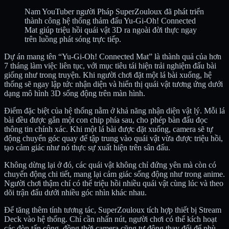
Nam YouTuber người Pháp SuperZouloux đã phát triển
thành công hệ thống thảm đấu Yu-Gi-Oh! Connected
Mat giúp triệu hồi quái vật 3D ra ngoài đời thực ngay
trên luồng phát sóng trực tiếp.
Dự án mang tên “Yu-Gi-Oh! Connected Mat” là thành quả của hơn
7 tháng làm việc liên tục, với mục tiêu tái hiện trải nghiệm đấu bài
giống như trong truyện. Khi người chơi đặt một lá bài xuống, hệ
thống sẽ ngay lập tức nhận diện và hiển thị quái vật tương ứng dưới
dạng mô hình 3D sống động trên màn hình.
Điểm đặc biệt của hệ thống nằm ở khả năng nhận diện vật lý. Mỗi lá
bài đều được gắn một con chip phía sau, cho phép bàn đấu đọc
thông tin chính xác. Khi một lá bài được đặt xuống, camera sẽ tự
động chuyển góc quay để tập trung vào quái vật vừa được triệu hồi,
tạo cảm giác như nó thực sự xuất hiện trên sân đấu.
Không dừng lại ở đó, các quái vật không chỉ đứng yên mà còn có
chuyển động chi tiết, mang lại cảm giác sống động như trong anime.
Người chơi thậm chí có thể triệu hồi nhiều quái vật cùng lúc và theo
dõi trận đấu dưới nhiều góc nhìn khác nhau.
Để tăng thêm tính tương tác, SuperZouloux tích hợp thiết bị Stream
Deck vào hệ thống. Chỉ cần nhấn nút, người chơi có thể kích hoạt
các đòn tấn công, đồng thời camera cũng tự động thay đổi để phù