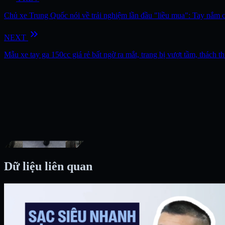
Chủ xe Trung Quốc nói về trải nghiệm lần đầu "liều mua": Tay nắm c
keyboard_double_arrow_right
NEXT
Mẫu xe tay ga 150cc giá rẻ bất ngờ ra mắt, trang bị vượt tầm, thách th
Dữ liệu liên quan