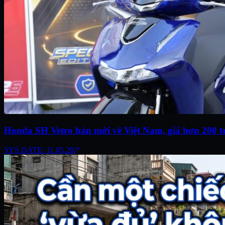
Honda SH Vetro bản mới về Việt Nam, giá hơn 200 t
SYS.DATE: 11.05.2026