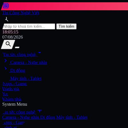
developer_board
Tin Công Nghệ Việt
search
Tìm kiếm
18:05:17
07/08/2026
search
search
arrow_drop_down
Tin tức công nghệ
chevron_right
Tìm kiếm
Camera - Nghe nhìn
chevron_right
Di động
chevron_right
Máy tính - Tablet
Apps - Game
Đánh giá
Xe
Khám phá
System Menu
add
Tin tức công nghệ
Camera - Nghe nhìn
Di động
Máy tính - Tablet
Apps - Game
Đánh giá