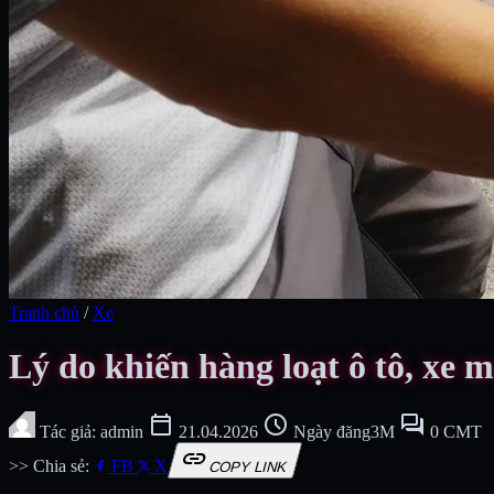
Tranh chủ
/
Xe
Lý do khiến hàng loạt ô tô, xe má
calendar_today
schedule
forum
Tác giả: admin
21.04.2026
Ngày đăng3M
0 CMT
link
>> Chia sẻ:
FB
X
COPY LINK