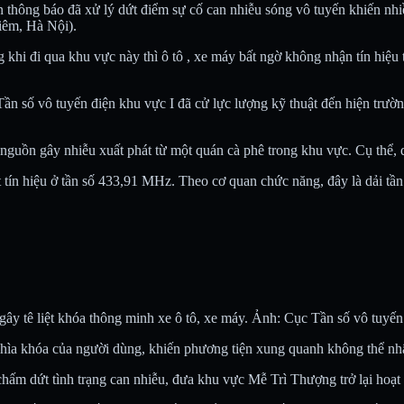
thông báo đã xử lý dứt điểm sự cố can nhiễu sóng vô tuyến khiến nhi
iêm, Hà Nội).
 khi đi qua khu vực này thì ô tô , xe máy bất ngờ không nhận tín hiệu
 Tần số vô tuyến điện khu vực I đã cử lực lượng kỹ thuật đến hiện tr
nguồn gây nhiễu xuất phát từ một quán cà phê trong khu vực. Cụ thể, 
át tín hiệu ở tần số 433,91 MHz. Theo cơ quan chức năng, đây là dải tần
gây tê liệt khóa thông minh xe ô tô, xe máy. Ảnh: Cục Tần số vô tuy
 từ chìa khóa của người dùng, khiến phương tiện xung quanh không thể n
 chấm dứt tình trạng can nhiễu, đưa khu vực Mễ Trì Thượng trở lại hoạ