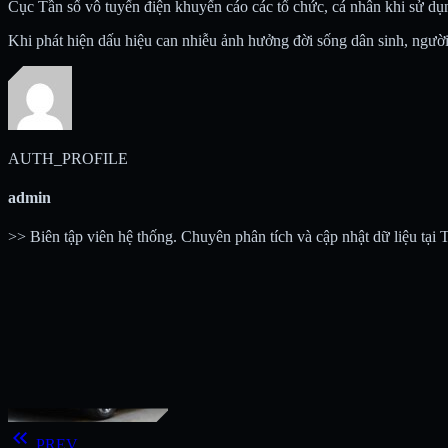
Cục Tần số vô tuyến điện khuyến cáo các tổ chức, cá nhân khi sử dụng
Khi phát hiện dấu hiệu can nhiễu ảnh hưởng đời sống dân sinh, ngườ
AUTH_PROFILE
admin
>> Biên tập viên hệ thống. Chuyên phân tích và cập nhật dữ liệu tại
keyboard_double_arrow_left
PREV