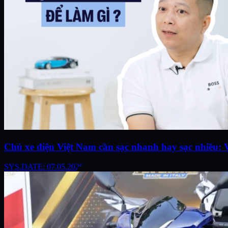
Chủ xe điện Việt Nam cần sạc nhanh hay sạc nhiều: V
SYS.DATE: 07.05.2026