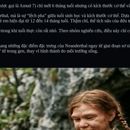
được gọi là Amud 7) chỉ mới 6 tháng tuổi nhưng có kích thước cơ thể và
hal, mà là sự “lệch pha” giữa tuổi sinh học và kích thước cơ thể. Dựa
ẻ em hiện đại từ 12 đến 14 tháng tuổi. Thậm chí, thể tích não của đứa 
 trong khi tuổi thực còn rất nhỏ. Theo nhóm nghiên cứu, điều này chỉ có 
ang những đặc điểm đặc trưng của Neanderthal ngay từ giai đoạn sơ 
” từ trong gen, thay vì hình thành do môi trường sống.