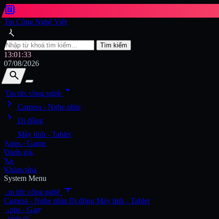
developer_board
Tin Công Nghệ Việt
search
Tìm kiếm
13:01:35
07/08/2026
search
search
arrow_drop_down
Tin tức công nghệ
chevron_right
Tìm kiếm
Camera - Nghe nhìn
chevron_right
Di động
chevron_right
Máy tính - Tablet
Apps - Game
Đánh giá
Xe
Khám phá
System Menu
add
Tin tức công nghệ
Camera - Nghe nhìn
Di động
Máy tính - Tablet
Apps - Game
Đánh giá