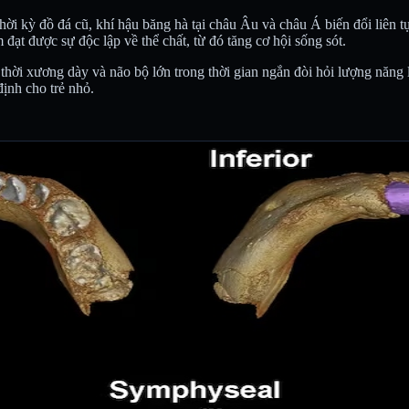
hời kỳ đồ đá cũ, khí hậu băng hà tại châu Âu và châu Á biến đổi liên t
 đạt được sự độc lập về thể chất, từ đó tăng cơ hội sống sót.
 thời xương dày và não bộ lớn trong thời gian ngắn đòi hỏi lượng năn
ịnh cho trẻ nhỏ.