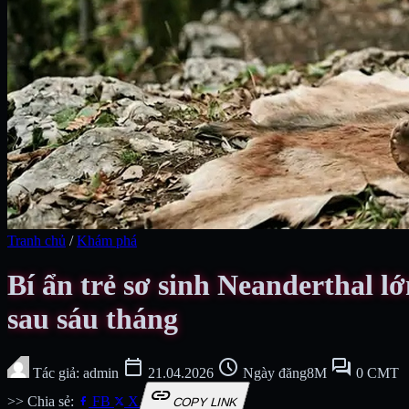
Tranh chủ
/
Khám phá
Bí ẩn trẻ sơ sinh Neanderthal lớ
sau sáu tháng
calendar_today
schedule
forum
Tác giả: admin
21.04.2026
Ngày đăng8M
0 CMT
link
>> Chia sẻ:
FB
X
COPY LINK