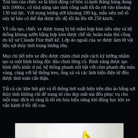
Trái tim của chiếc xe là khối động cơ bốn xi-lanh thẳng hàng dung
tích 1000cc, có khả năng sản sinh công suất tối đa rơi vào khoảng
130 mã lực. Với trọng lượng ướt khoảng 180 kg, mẫu siêu mô tô
này tự hào có thể đạt được tốc độ tối đa lên tới 250 km/h.
Về cấu tạo, chiếc xe được trang bị bộ mâm hợp kim siêu nhẹ và hệ
thống khung sườn bằng hợp kim được chế tác hoàn toàn thủ công
do kỹ sư Claude Fior thiết kế. Lớp áo ngoài của xe được làm từ vật
liệu sợi thủy tinh trọng lượng nhẹ.
Mọi chi tiết trên xe đều được chăm chút một cách kỹ lưỡng nhằm
tạo ra một hình bóng độc đáo chưa từng có. Bình xăng được tạo
hình điêu khắc tỉ mỉ, hệ thống phanh nổi bật với cùm phanh đĩa màu
vàng, cùng với hệ thống treo, ống xả và các linh kiện điện tử đều
được tính toán cẩn thận.
Tất cả các khe hút gió và lỗ thông hơi xuất hiện trên dàn áo bằng sợi
thủy tinh không chỉ để trang trí cho đẹp mắt mà đều phục vụ cho
một mục đích rõ ràng là tối ưu hóa hiệu năng khí động học khi xe
vận hành ở tốc độ cao.