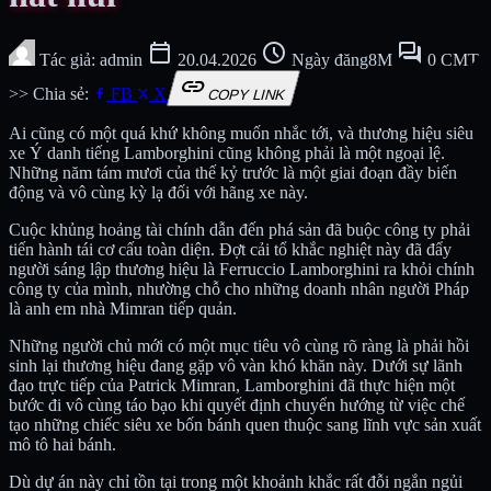
calendar_today
schedule
forum
Tác giả: admin
20.04.2026
Ngày đăng8M
0 CMT
link
>> Chia sẻ:
FB
X
COPY LINK
Ai cũng có một quá khứ không muốn nhắc tới, và thương hiệu siêu
xe Ý danh tiếng Lamborghini cũng không phải là một ngoại lệ.
Những năm tám mươi của thế kỷ trước là một giai đoạn đầy biến
động và vô cùng kỳ lạ đối với hãng xe này.
Cuộc khủng hoảng tài chính dẫn đến phá sản đã buộc công ty phải
tiến hành tái cơ cấu toàn diện. Đợt cải tổ khắc nghiệt này đã đẩy
người sáng lập thương hiệu là Ferruccio Lamborghini ra khỏi chính
công ty của mình, nhường chỗ cho những doanh nhân người Pháp
là anh em nhà Mimran tiếp quản.
Những người chủ mới có một mục tiêu vô cùng rõ ràng là phải hồi
sinh lại thương hiệu đang gặp vô vàn khó khăn này. Dưới sự lãnh
đạo trực tiếp của Patrick Mimran, Lamborghini đã thực hiện một
bước đi vô cùng táo bạo khi quyết định chuyển hướng từ việc chế
tạo những chiếc siêu xe bốn bánh quen thuộc sang lĩnh vực sản xuất
mô tô hai bánh.
Dù dự án này chỉ tồn tại trong một khoảnh khắc rất đỗi ngắn ngủi