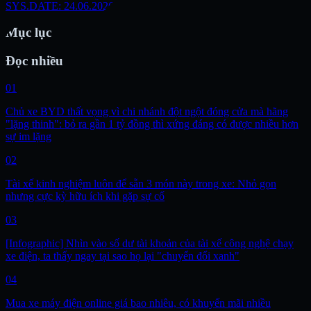
SYS.DATE: 24.06.2026
Mục lục
Đọc nhiều
01
Chủ xe BYD thất vọng vì chi nhánh đột ngột đóng cửa mà hãng
"lặng thinh": bỏ ra gần 1 tỷ đồng thì xứng đáng có được nhiều hơn
sự im lặng
02
Tài xế kinh nghiệm luôn để sẵn 3 món này trong xe: Nhỏ gọn
nhưng cực kỳ hữu ích khi gặp sự cố
03
[Infographic] Nhìn vào số dư tài khoản của tài xế công nghệ chạy
xe điện, ta thấy ngay tại sao họ lại "chuyển đổi xanh"
04
Mua xe máy điện online giá bao nhiêu, có khuyến mãi nhiều