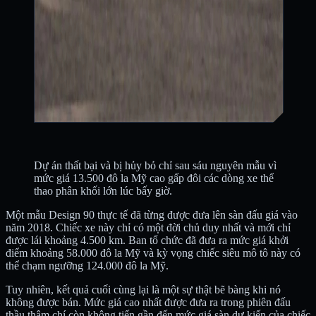
Dự án thất bại và bị hủy bỏ chỉ sau sáu nguyên mẫu vì
mức giá 13.500 đô la Mỹ cao gấp đôi các dòng xe thể
thao phân khối lớn lúc bấy giờ.
Một mẫu Design 90 thực tế đã từng được đưa lên sàn đấu giá vào
năm 2018. Chiếc xe này chỉ có một đời chủ duy nhất và mới chỉ
được lái khoảng 4.500 km. Ban tổ chức đã đưa ra mức giá khởi
điểm khoảng 58.000 đô la Mỹ và kỳ vọng chiếc siêu mô tô này có
thể chạm ngưỡng 124.000 đô la Mỹ.
Tuy nhiên, kết quả cuối cùng lại là một sự thật bẽ bàng khi nó
không được bán. Mức giá cao nhất được đưa ra trong phiên đấu
thầu thậm chí còn không tiến gần đến mức giá sàn dự kiến của chiếc