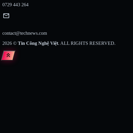
0729 443 264
mail
contact@technews.com
2026
©
Tin Công Nghệ Việt
. ALL RIGHTS RESERVED.
keyboard_double_arrow_up