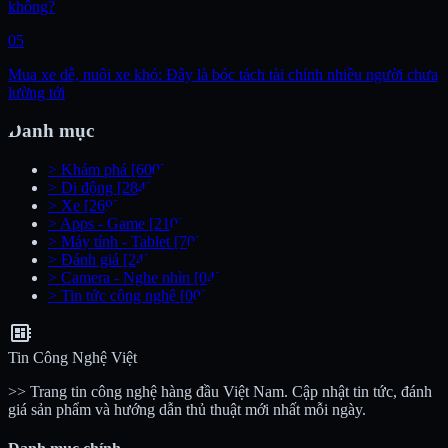
không?
05
Mua xe dễ, nuôi xe khó: Đây là bóc tách tài chính nhiều người chưa
lường tới
Danh mục
>
Khám phá
[600]
>
Di động
[284]
>
Xe
[269]
>
Apps - Game
[210]
>
Máy tính - Tablet
[70]
>
Đánh giá
[24]
>
Camera - Nghe nhìn
[04]
>
Tin tức công nghệ
[00]
developer_board
Tin Công Nghệ Việt
>> Trang tin công nghệ hàng đầu Việt Nam. Cập nhật tin tức, đánh
giá sản phẩm và hướng dẫn thủ thuật mới nhất mỗi ngày.