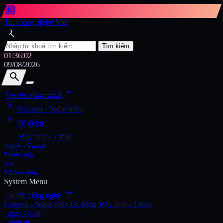
developer_board
Tin Công Nghệ Việt
search
Tìm kiếm
01:36:04
09/08/2026
search
search
arrow_drop_down
Tin tức công nghệ
chevron_right
Tìm kiếm
Camera - Nghe nhìn
chevron_right
Di động
chevron_right
Máy tính - Tablet
Apps - Game
Đánh giá
Xe
Khám phá
System Menu
add
Tin tức công nghệ
Camera - Nghe nhìn
Di động
Máy tính - Tablet
Apps - Game
Đánh giá