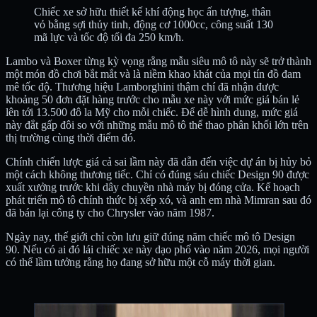
Chiếc xe sở hữu thiết kế khí động học ấn tượng, thân
vỏ bằng sợi thủy tinh, động cơ 1000cc, công suất 130
mã lực và tốc độ tối đa 250 km/h.
Lambo và Boxer từng kỳ vọng rằng mẫu siêu mô tô này sẽ trở thành
một món đồ chơi bắt mắt và là niềm khao khát của mọi tín đồ đam
mê tốc độ. Thương hiệu Lamborghini thậm chí đã nhận được
khoảng 50 đơn đặt hàng trước cho mẫu xe này với mức giá bán lẻ
lên tới 13.500 đô la Mỹ cho mỗi chiếc. Để dễ hình dung, mức giá
này đắt gấp đôi so với những mẫu mô tô thể thao phân khối lớn trên
thị trường cùng thời điểm đó.
Chính chiến lược giá cả sai lầm này đã dẫn đến việc dự án bị hủy bỏ
một cách không thương tiếc. Chỉ có đúng sáu chiếc Design 90 được
xuất xưởng trước khi dây chuyền nhà máy bị đóng cửa. Kế hoạch
phát triển mô tô chính thức bị xếp xó, và anh em nhà Mimran sau đó
đã bán lại công ty cho Chrysler vào năm 1987.
Ngày nay, thế giới chỉ còn lưu giữ đúng năm chiếc mô tô Design
90. Nếu có ai đó lái chiếc xe này dạo phố vào năm 2026, mọi người
có thể lầm tưởng rằng họ đang sở hữu một cỗ máy thời gian.