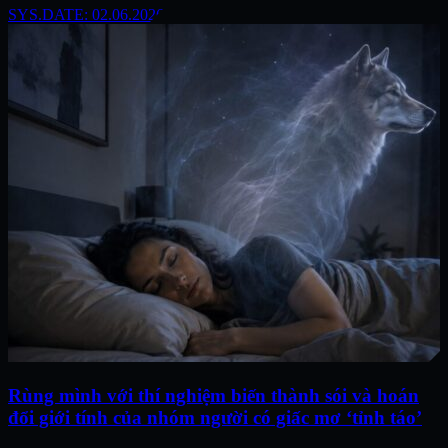
SYS.DATE: 02.06.2026
Rùng mình với thí nghiệm biến thành sói và hoán
đổi giới tính của nhóm người có giấc mơ ‘tỉnh táo’