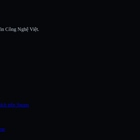
 Tin Công Nghệ Việt.
hích trên Steam
ame