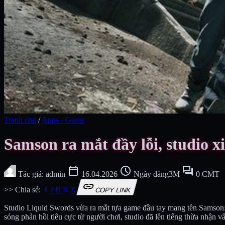
Tranh chủ
/
Apps - Game
Samson ra mắt đầy lỗi, studio x
calendar_today
schedule
forum
Tác giả: admin
16.04.2026
Ngày đăng3M
0 CMT
link
>> Chia sẻ:
FB
X
COPY LINK
Studio Liquid Swords vừa ra mắt tựa game đầu tay mang tên Samson: 
sóng phản hồi tiêu cực từ người chơi, studio đã lên tiếng thừa nhận 