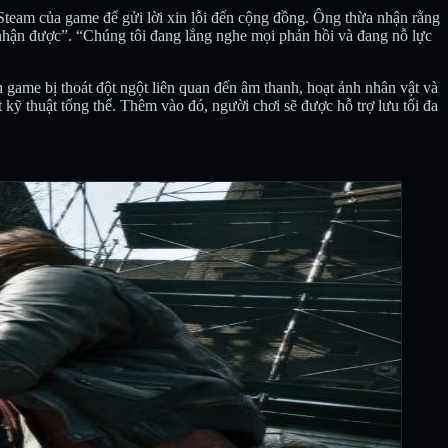
 Steam của game để gửi lời xin lỗi đến cộng đồng. Ông thừa nhận rằng
p nhận được”. “Chúng tôi đang lắng nghe mọi phản hồi và đang nỗ lực
ến game bị thoát đột ngột liên quan đến âm thanh, hoạt ảnh nhân vật và
 kỹ thuật tổng thể. Thêm vào đó, người chơi sẽ được hỗ trợ lưu tối đa