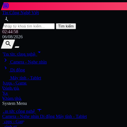
developer_board
Tin Công Nghệ Việt
search
Tìm kiếm
02:45:00
06/08/2026
search
search
arrow_drop_down
Tin tức công nghệ
chevron_right
Tìm kiếm
Camera - Nghe nhìn
chevron_right
Di động
chevron_right
Máy tính - Tablet
Apps - Game
Đánh giá
Xe
Khám phá
System Menu
add
Tin tức công nghệ
Camera - Nghe nhìn
Di động
Máy tính - Tablet
Apps - Game
Đánh giá