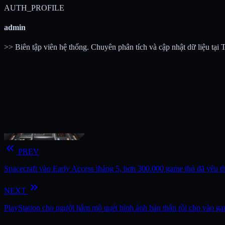
AUTH_PROFILE
admin
>> Biên tập viên hệ thống. Chuyên phân tích và cập nhật dữ liệu tại
keyboard_double_arrow_left
PREV
Spacecraft vào Early Access tháng 5, hơn 300.000 game thủ đã yêu t
keyboard_double_arrow_right
NEXT
PlayStation cho người hâm mộ quét hình ảnh bản thân rồi cho vào g