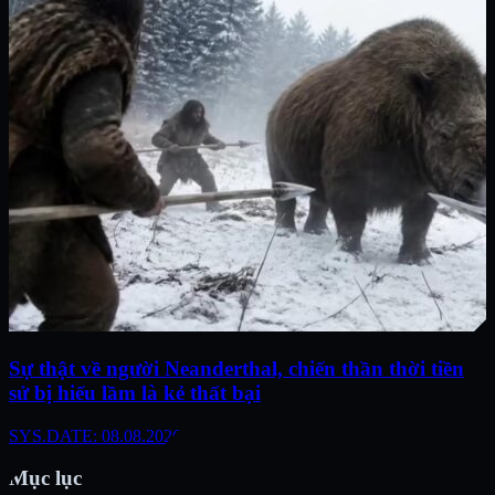
Sự thật về người Neanderthal, chiến thần thời tiền
sử bị hiểu lầm là kẻ thất bại
SYS.DATE: 08.08.2026
Mục lục