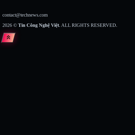
contact@technews.com
2026
©
Tin Công Nghệ Việt
. ALL RIGHTS RESERVED.
keyboard_double_arrow_up