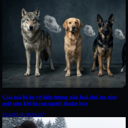
Giải mã bí ẩn về hiện tượng não loài chó teo nhỏ
một nửa khi bị con người thuần hóa
SYS.DATE: 09.05.2026