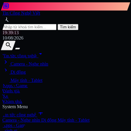
developer_board
Tin Công Nghệ Việt
search
Tìm kiếm
19:39:15
10/08/2026
search
search
arrow_drop_down
Tin tức công nghệ
chevron_right
Tìm kiếm
Camera - Nghe nhìn
chevron_right
Di động
chevron_right
Máy tính - Tablet
Apps - Game
Đánh giá
Xe
Khám phá
System Menu
add
Tin tức công nghệ
Camera - Nghe nhìn
Di động
Máy tính - Tablet
Apps - Game
Đánh giá