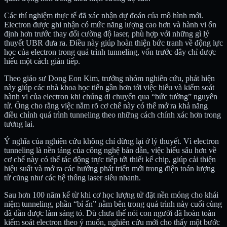
Các thí nghiệm thực tế đã xác nhận dự đoán của mô hình mới.
Electron được ghi nhận có mức năng lượng cao hơn và hành vi ổn
định hơn trước thay đổi cường độ laser, phù hợp với những gì lý
thuyết UBR đưa ra. Điều này giúp hoàn thiện bức tranh về động lực
học của electron trong quá trình tunneling, vốn trước đây chỉ được
hiểu một cách gián tiếp.
Theo giáo sư Dong Eon Kim, trưởng nhóm nghiên cứu, phát hiện
này giúp các nhà khoa học tiến gần hơn tới việc hiểu và kiểm soát
hành vi của electron khi chúng di chuyển qua “bức tường” nguyên
tử. Ông cho rằng việc nắm rõ cơ chế này có thể mở ra khả năng
điều chỉnh quá trình tunneling theo những cách chính xác hơn trong
tương lai.
Ý nghĩa của nghiên cứu không chỉ dừng lại ở lý thuyết. Vì electron
tunneling là nền tảng của công nghệ bán dẫn, việc hiểu sâu hơn về
cơ chế này có thể tác động trực tiếp tới thiết kế chip, giúp cải thiện
hiệu suất và mở ra các hướng phát triển mới trong điện toán lượng
tử cũng như các hệ thống laser siêu nhanh.
Sau hơn 100 năm kể từ khi cơ học lượng tử đặt nền móng cho khái
niệm tunneling, phần “bí ẩn” nằm bên trong quá trình này cuối cùng
đã dần được làm sáng tỏ. Dù chưa thể nói con người đã hoàn toàn
kiểm soát electron theo ý muốn, nghiên cứu mới cho thấy một bước