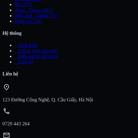
Xe
[277]
Apps - Game
[215]
Máy tính - Tablet
[71]
Đánh giá
[24]
Hệ thống
_
Giới thiệu
_
Chính sách bảo mật
_
Điều khoản sử dụng
_
Liên hệ
Liên hệ
location_on
123 Đường Công Nghệ, Q. Cầu Giấy, Hà Nội
call
0729 443 264
mail