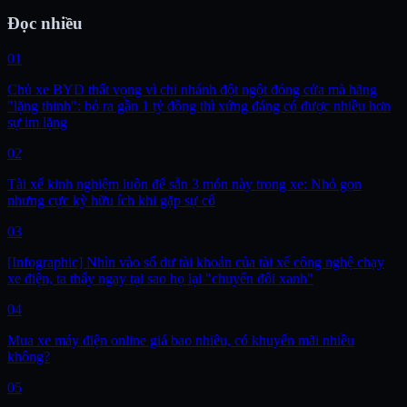
Đọc nhiều
01
Chủ xe BYD thất vọng vì chi nhánh đột ngột đóng cửa mà hãng
"lặng thinh": bỏ ra gần 1 tỷ đồng thì xứng đáng có được nhiều hơn
sự im lặng
02
Tài xế kinh nghiệm luôn để sẵn 3 món này trong xe: Nhỏ gọn
nhưng cực kỳ hữu ích khi gặp sự cố
03
[Infographic] Nhìn vào số dư tài khoản của tài xế công nghệ chạy
xe điện, ta thấy ngay tại sao họ lại "chuyển đổi xanh"
04
Mua xe máy điện online giá bao nhiêu, có khuyến mãi nhiều
không?
05