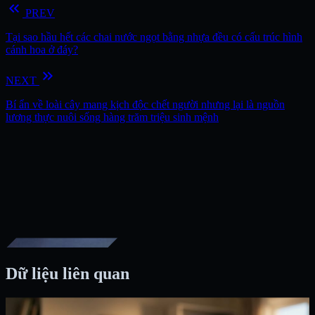
keyboard_double_arrow_left
PREV
Tại sao hầu hết các chai nước ngọt bằng nhựa đều có cấu trúc hình
cánh hoa ở đáy?
keyboard_double_arrow_right
NEXT
Bí ẩn về loài cây mang kịch độc chết người nhưng lại là nguồn
lương thực nuôi sống hàng trăm triệu sinh mệnh
Dữ liệu liên quan