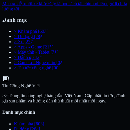
Mua xe dễ, nuôi xe khó: Đây là bóc tách tài chính nhiều người chưa
lường tới
Danh mục
>
Khám phá
[603]
>
Di động
[284]
>
Xe
[277]
>
Apps - Game
[215]
>
Máy tính - Tablet
[71]
>
Đánh giá
[24]
>
Camera - Nghe nhìn
[04]
>
Tin tức công nghệ
[00]
developer_board
Tin Công Nghệ Việt
>> Trang tin công nghệ hàng đầu Việt Nam. Cập nhật tin tức, đánh
giá sản phẩm và hướng dẫn thủ thuật mới nhất mỗi ngày.
Danh mục chính
Khám phá
[603]
Di động
[284]