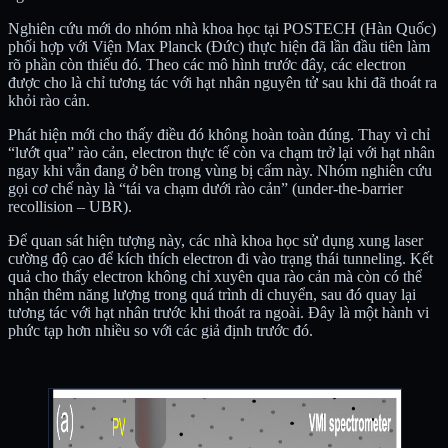
Nghiên cứu mới do nhóm nhà khoa học tại POSTECH (Hàn Quốc)
phối hợp với Viện Max Planck (Đức) thực hiện đã lần đầu tiên làm
rõ phần còn thiếu đó. Theo các mô hình trước đây, các electron
được cho là chỉ tương tác với hạt nhân nguyên tử sau khi đã thoát ra
khỏi rào cản.
Phát hiện mới cho thấy điều đó không hoàn toàn đúng. Thay vì chỉ
“lướt qua” rào cản, electron thực tế còn va chạm trở lại với hạt nhân
ngay khi vẫn đang ở bên trong vùng bị cấm này. Nhóm nghiên cứu
gọi cơ chế này là “tái va chạm dưới rào cản” (under-the-barrier
recollision – UBR).
Để quan sát hiện tượng này, các nhà khoa học sử dụng xung laser
cường độ cao để kích thích electron đi vào trạng thái tunneling. Kết
quả cho thấy electron không chỉ xuyên qua rào cản mà còn có thể
nhận thêm năng lượng trong quá trình di chuyển, sau đó quay lại
tương tác với hạt nhân trước khi thoát ra ngoài. Đây là một hành vi
phức tạp hơn nhiều so với các giả định trước đó.