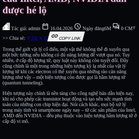
được hé lộ
calendar_today
schedule
forum
Tác giả: admin
16.04.2026
Ngày đăng6M
0 CMT
link
>> Chia sẻ:
FB
X
COPY LINK
Trong thế giới vật lý cổ điển, một vật thể không thể đi xuyên qua
một bức tường nếu không có đủ năng lượng để vượt qua nó. Tuy
nhiên, ở cấp độ lượng tử, quy luật này không còn tuyệt đối. Đây
cũng chính là một trong những hiện tượng kỳ lạ nhất của vật lý
lượng tử khi các electron có thể xuyên qua những rào cản năng
lượng như vậy – một hiện tượng còn được gọi là hầm lượng tử
(quantum tunneling).
Hiện tượng này chính là nền tảng cho công nghệ bán dẫn hiện nay,
khi nó cho phép các transistor hoạt động và tạo nên sức mạnh tính
toán của những con chip hiện đại. Nói cách khác, mọi bộ xử lý
trong máy tính và smartphone ngày nay – từ các sản phẩm của Intel,
AMD đến NVIDIA – đều phụ thuộc vào hiện tượng hầm lượng tử ở
cấp độ vi mô.