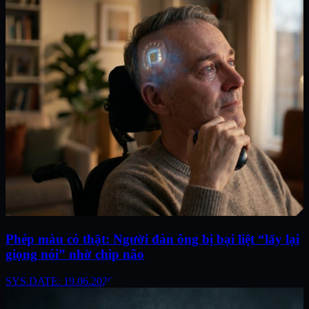
Phép màu có thật: Người đàn ông bị bại liệt “lấy lại
giọng nói” nhờ chip não
SYS.DATE: 19.06.2026