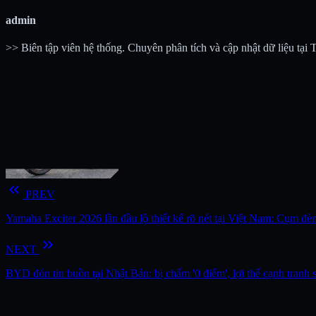
admin
>> Biên tập viên hệ thống. Chuyên phân tích và cập nhật dữ liệu tại
keyboard_double_arrow_left
PREV
Yamaha Exciter 2026 lần đầu lộ thiết kế rõ nét tại Việt Nam: Cụm đè
keyboard_double_arrow_right
NEXT
BYD đón tin buồn tại Nhật Bản: bị chấm '0 điểm', lợi thế cạnh tranh 