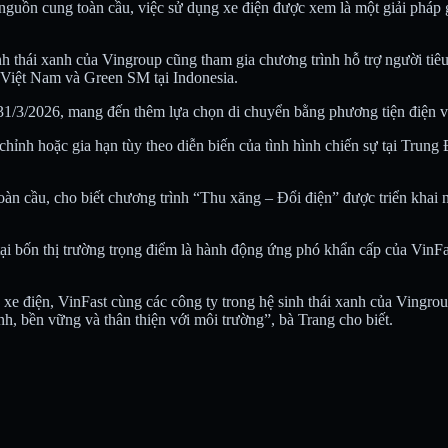
à nguồn cung toàn cầu, việc sử dụng xe điện được xem là một giải pháp
nh thái xanh của Vingroup cũng tham gia chương trình hỗ trợ người tiê
 Việt Nam và Green SM tại Indonesia.
1/3/2026, mang đến thêm lựa chọn di chuyển bằng phương tiện điện với 
chỉnh hoặc gia hạn tùy theo diễn biến của tình hình chiến sự tại Trun
n cầu, cho biết chương trình “Thu xăng – Đổi điện” được triển khai
tại bốn thị trường trọng điểm là hành động ứng phó khẩn cấp của VinFa
ực xe điện, VinFast cùng các công ty trong hệ sinh thái xanh của Vin
h, bền vững và thân thiện với môi trường”, bà Trang cho biết.