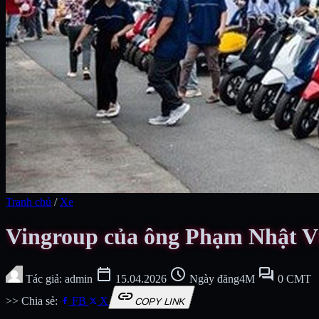
Tranh chủ
/
Xe
Vingroup của ông Phạm Nhật V
calendar_today
schedule
forum
Tác giả: admin
15.04.2026
Ngày đăng4M
0 CMT
link
>> Chia sẻ:
FB
X
COPY LINK