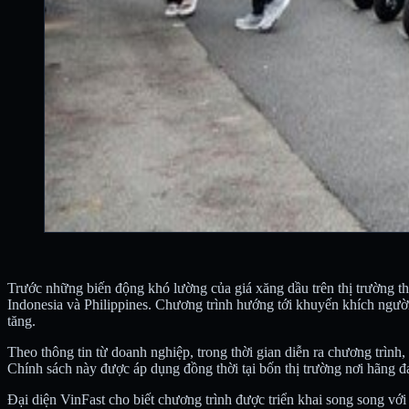
Trước những biến động khó lường của giá xăng dầu trên thị trường t
Indonesia và Philippines. Chương trình hướng tới khuyến khích người
tăng.
Theo thông tin từ doanh nghiệp, trong thời gian diễn ra chương trình
Chính sách này được áp dụng đồng thời tại bốn thị trường nơi hãng 
Đại diện VinFast cho biết chương trình được triển khai song song vớ