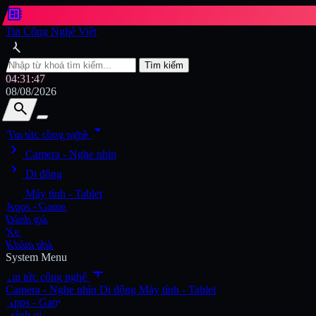
developer_board
Tin Công Nghệ Việt
search
Tìm kiếm
04:31:49
08/08/2026
search
search
arrow_drop_down
Tin tức công nghệ
chevron_right
Tìm kiếm
Camera - Nghe nhìn
chevron_right
Di động
chevron_right
Máy tính - Tablet
Apps - Game
Đánh giá
Xe
Khám phá
System Menu
add
Tin tức công nghệ
Camera - Nghe nhìn
Di động
Máy tính - Tablet
Apps - Game
Đánh giá