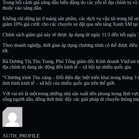
Trong bối cảnh giá xăng dầu biến động do các yếu tố địa chính trị v
thuộc vào xăng dầu.
Không chỉ dừng lại ở mảng sản phẩm, các dịch vụ vận tải trong hệ si
giảm 10% giá cước cho các chuyến xe đặt qua nền tảng Xanh SM tại
Chính sách giảm giá này sẽ được áp dụng từ ngày 11/3 đến hết ngày 3
Theo doanh nghiệp, thời gian áp dụng chương trình có thể được điều 
tới.
Bà Dương Thị Thu Trang, Phó Tổng giám đốc Kinh doanh VinFast toà
địa chính trị đang tác động đến kinh tế – xã hội tại nhiều quốc gia.
“Chương trình Thu xăng – Đổi điện đặc biệt triển khai trong tháng 3 
tình hình kinh tế – xã hội của nhiều quốc gia trên thế giới.
Với vai trò là một trong những nhà sản xuất tiên phong trong lĩnh v
sống người dân, đồng thời thúc đẩy các giải pháp di chuyển thông min
AUTH_PROFILE