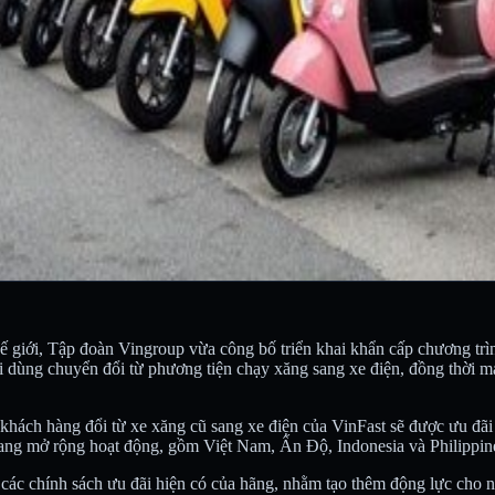
hế giới, Tập đoàn Vingroup vừa công bố triển khai khẩn cấp chương tr
 dùng chuyển đổi từ phương tiện chạy xăng sang xe điện, đồng thời man
, khách hàng đổi từ xe xăng cũ sang xe điện của VinFast sẽ được ưu đãi
đang mở rộng hoạt động, gồm Việt Nam, Ấn Độ, Indonesia và Philippin
i các chính sách ưu đãi hiện có của hãng, nhằm tạo thêm động lực cho 