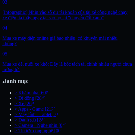
03
[Infographic] Nhìn vào số dư tài khoản của tài xế công nghệ chạy
xe điện, ta thấy ngay tại sao họ lại "chuyển đổi xanh"
04
Mua xe máy điện online giá bao nhiêu, có khuyến mãi nhiều
không?
05
Mua xe dễ, nuôi xe khó: Đây là bóc tách tài chính nhiều người chưa
lường tới
Danh mục
>
Khám phá
[600]
>
Di động
[284]
>
Xe
[269]
>
Apps - Game
[212]
>
Máy tính - Tablet
[71]
>
Đánh giá
[24]
>
Camera - Nghe nhìn
[04]
>
Tin tức công nghệ
[00]