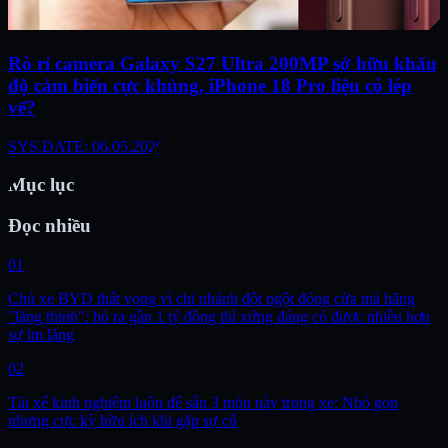
Rò rỉ camera Galaxy S27 Ultra 200MP sở hữu khẩu
độ cảm biến cực khủng, iPhone 18 Pro liệu có lép
vế?
SYS.DATE: 06.05.2026
Mục lục
Đọc nhiều
01
Chủ xe BYD thất vọng vì chi nhánh đột ngột đóng cửa mà hãng
"lặng thinh": bỏ ra gần 1 tỷ đồng thì xứng đáng có được nhiều hơn
sự im lặng
02
Tài xế kinh nghiệm luôn để sẵn 3 món này trong xe: Nhỏ gọn
nhưng cực kỳ hữu ích khi gặp sự cố