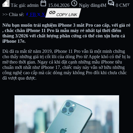
calendar_today
schedule
forum
Tác giả: admin
15.04.2026
Ngày đăng4M
0 CMT
link
>> Chia sẻ:
FB
X
COPY LINK
Nếu bạn muốn trải nghiệm iPhone 3 mắt Pro cao cấp, với giá rẻ
, chắc chắn iPhone 11 Pro là mẫu máy rẻ nhất tại thời điểm
tháng 3/2026 với chất lượng phần cứng có thể còn xịn hơn cả
iPhone 17e.
Dù đã ra mắt từ năm 2019, iPhone 11 Pro vẫn là một minh chứng
cho thấy những giá trị cốt lõi của dòng Pro từ Apple khó có thể bị lu
mờ theo thời gian. Ngay cả khi đặt cạnh những mẫu iPhone tiêu
chuẩn mới nhất như iPhone 17, chiếc máy này vẫn sở hữu những
công nghệ cao cấp mà các dòng máy không Pro đôi khi chưa chắc
đã vượt qua được.