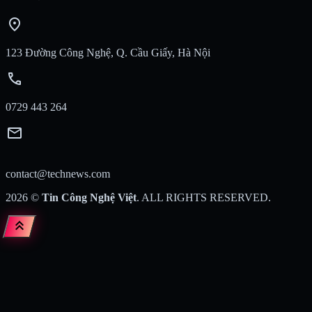
location_on
123 Đường Công Nghệ, Q. Cầu Giấy, Hà Nội
call
0729 443 264
mail
contact@technews.com
2026
©
Tin Công Nghệ Việt
. ALL RIGHTS RESERVED.
keyboard_double_arrow_up