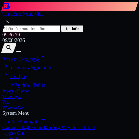
developer_board
Tin Công Nghệ Việt
search
Tìm kiếm
09:37:00
09/08/2026
search
search
arrow_drop_down
Tin tức công nghệ
chevron_right
Tìm kiếm
Camera - Nghe nhìn
chevron_right
Di động
chevron_right
Máy tính - Tablet
Apps - Game
Đánh giá
Xe
Khám phá
System Menu
add
Tin tức công nghệ
Camera - Nghe nhìn
Di động
Máy tính - Tablet
Apps - Game
Đánh giá