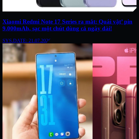
Xiaomi Redmi Note 17 Series ra mắt: Quái vật’ pin
9.000mAh, sạc một chút dùng cả ngày dài!
SYS.DATE: 21.07.2026