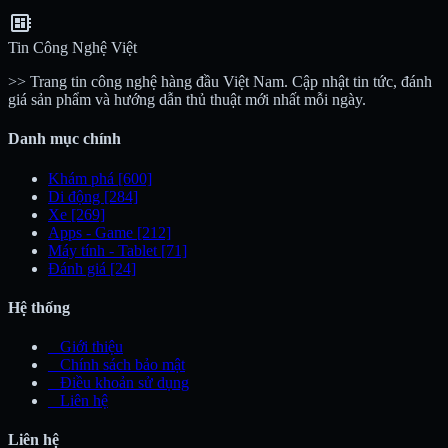
developer_board
Tin Công Nghệ Việt
>> Trang tin công nghệ hàng đầu Việt Nam. Cập nhật tin tức, đánh
giá sản phẩm và hướng dẫn thủ thuật mới nhất mỗi ngày.
Danh mục chính
Khám phá
[600]
Di động
[284]
Xe
[269]
Apps - Game
[212]
Máy tính - Tablet
[71]
Đánh giá
[24]
Hệ thống
_
Giới thiệu
_
Chính sách bảo mật
_
Điều khoản sử dụng
_
Liên hệ
Liên hệ