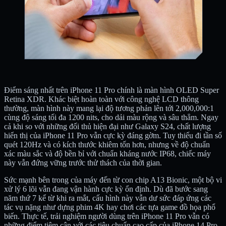
Điểm sáng nhất trên iPhone 11 Pro chính là màn hình OLED Super
Retina XDR. Khác biệt hoàn toàn với công nghệ LCD thông
thường, màn hình này mang lại độ tương phản lên tới 2,000,000:1
cùng độ sáng tối đa 1200 nits, cho dải màu rộng và sâu thẳm. Ngay
cả khi so với những đối thủ hiện đại như Galaxy S24, chất lượng
hiển thị của iPhone 11 Pro vẫn cực kỳ đáng gờm. Tuy thiếu đi tần số
quét 120Hz và có kích thước khiêm tốn hơn, nhưng về độ chuẩn
xác màu sắc và độ bền bỉ với chuẩn kháng nước IP68, chiếc máy
này vẫn đứng vững trước thử thách của thời gian.
Sức mạnh bên trong của máy đến từ con chip A13 Bionic, một bộ vi
xử lý 6 lõi vẫn đang vận hành cực kỳ ổn định. Dù đã bước sang
năm thứ 7 kể từ khi ra mắt, cấu hình này vẫn dư sức đáp ứng các
tác vụ nặng như dựng phim 4K hay chơi các tựa game đồ họa phổ
biến. Thực tế, trải nghiệm người dùng trên iPhone 11 Pro vẫn có
những điểm tiệm cận với các tiêu chuẩn cao cấp của iPhone 14 Pro