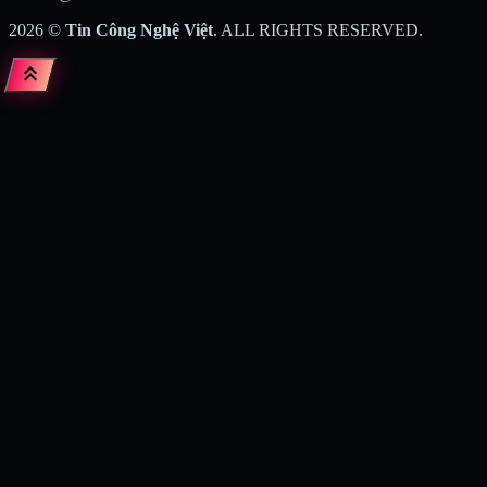
2026
©
Tin Công Nghệ Việt
. ALL RIGHTS RESERVED.
keyboard_double_arrow_up