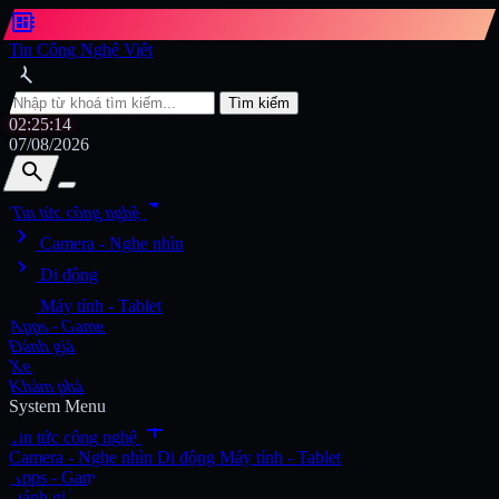
developer_board
Tin Công Nghệ Việt
search
Tìm kiếm
02:25:16
07/08/2026
search
search
arrow_drop_down
Tin tức công nghệ
chevron_right
Tìm kiếm
Camera - Nghe nhìn
chevron_right
Di động
chevron_right
Máy tính - Tablet
Apps - Game
Đánh giá
Xe
Khám phá
System Menu
add
Tin tức công nghệ
Camera - Nghe nhìn
Di động
Máy tính - Tablet
Apps - Game
Đánh giá