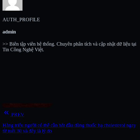
AUTH_PROFILE
admin
>> Biên tập viên hệ thống. Chuyên phân tích và cập nhật dữ liệu tại
Tin Công Nghệ Việt.
keyboard_double_arrow_left
PREV
Hàng triệu người có thể cần bắt đầu dùng thuốc hạ cholesterol ngay
từ tuổi 30 và đây là lý do