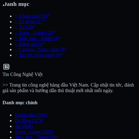
Danh mục
>
Khám phá
[593]
>
Di động
[273]
>
Xe
[268]
>
Apps - Game
[205]
>
Máy tính - Tablet
[69]
>
Đánh giá
[24]
>
Camera - Nghe nhìn
[04]
>
Tin tức công nghệ
[00]
developer_board
Tin Công Nghệ Việt
>> Trang tin công nghệ hàng đầu Việt Nam. Cập nhật tin tức, đánh
giá sản phẩm và hướng dẫn thủ thuật mới nhất mỗi ngày.
Danh mục chính
Khám phá
[593]
Di động
[273]
Xe
[268]
Apps - Game
[205]
Máy tính - Tablet
[69]