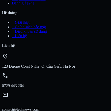
Đánh giá
[24]
Hệ thống
_
Giới thiệu
_
Chính sách bảo mật
_
Điều khoản sử dụng
_
Liên hệ
Liên hệ
location_on
123 Đường Công Nghệ, Q. Cầu Giấy, Hà Nội
call
0729 443 264
mail
contact@technews.com