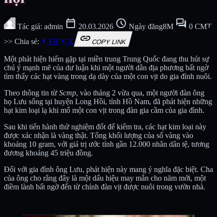
calendar_today
schedule
forum
Tác giả: admin
20.03.2026
Ngày đăng8M
0 CMT
link
>> Chia sẻ:
FB
X
COPY LINK
Một phát hiện hiếm gặp tại miền trung Trung Quốc đang thu hút sự
chú ý mạnh mẽ của dư luận khi một người dân địa phương bất ngờ
tìm thấy các hạt vàng trong dạ dày của một con vịt do gia đình nuôi.
Theo thông tin từ
Scmp
, vào tháng 2 vừa qua, một người đàn ông
họ Lưu sống tại huyện Long Hồi, tỉnh Hồ Nam, đã phát hiện những
hạt kim loại lạ khi mổ một con vịt trong đàn gia cầm của gia đình.
Sau khi tiến hành thử nghiệm đốt để kiểm tra, các hạt kim loại này
được xác nhận là vàng thật. Tổng khối lượng của số vàng vào
khoảng 10 gram, với giá trị ước tính gần 12.000 nhân dân tệ, tương
đương khoảng 45 triệu đồng.
Đối với gia đình ông Lưu, phát hiện này mang ý nghĩa đặc biệt. Cha
của ông cho rằng đây là một dấu hiệu may mắn cho năm mới, một
điềm lành bất ngờ đến từ chính đàn vịt được nuôi trong vườn nhà.