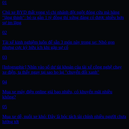
01
Chủ xe BYD thất vọng vì chi nhánh đột ngột đóng cửa mà hãng
"lặng thinh": bỏ ra gần 1 tỷ đồng thì xứng đáng có được nhiều hơn
sự im lặng
02
Tài xế kinh nghiệm luôn để sẵn 3 món này trong xe: Nhỏ gọn
nhưng cực kỳ hữu ích khi gặp sự cố
03
[Infographic] Nhìn vào số dư tài khoản của tài xế công nghệ chạy
xe điện, ta thấy ngay tại sao họ lại "chuyển đổi xanh"
04
Mua xe máy điện online giá bao nhiêu, có khuyến mãi nhiều
không?
05
Mua xe dễ, nuôi xe khó: Đây là bóc tách tài chính nhiều người chưa
lường tới