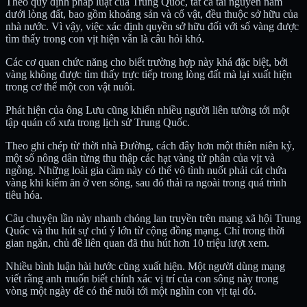
Theo quy định pháp luật của Trung Quốc, tất cả tài nguyên nằm
dưới lòng đất, bao gồm khoáng sản và cổ vật, đều thuộc sở hữu của
nhà nước. Vì vậy, việc xác định quyền sở hữu đối với số vàng được
tìm thấy trong con vịt hiện vẫn là câu hỏi khó.
Các cơ quan chức năng cho biết trường hợp này khá đặc biệt, bởi
vàng không được tìm thấy trực tiếp trong lòng đất mà lại xuất hiện
trong cơ thể một con vật nuôi.
Phát hiện của ông Lưu cũng khiến nhiều người liên tưởng tới một
tập quán cổ xưa trong lịch sử Trung Quốc.
Theo ghi chép từ thời nhà Đường, cách đây hơn một thiên niên kỷ,
một số nông dân từng thu thập các hạt vàng từ phân của vịt và
ngỗng. Những loài gia cầm này có thể vô tình nuốt phải cát chứa
vàng khi kiếm ăn ở ven sông, sau đó thải ra ngoài trong quá trình
tiêu hóa.
Câu chuyện lần này nhanh chóng lan truyền trên mạng xã hội Trung
Quốc và thu hút sự chú ý lớn từ cộng đồng mạng. Chỉ trong thời
gian ngắn, chủ đề liên quan đã thu hút hơn 10 triệu lượt xem.
Nhiều bình luận hài hước cũng xuất hiện. Một người dùng mạng
viết rằng anh muốn biết chính xác vị trí của con sông này trong
vòng một ngày để có thể nuôi tới một nghìn con vịt tại đó.