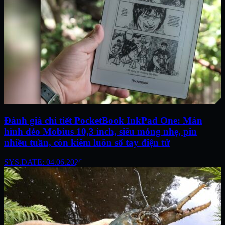
Đánh giá chi tiết PocketBook InkPad One: Màn
hình dẻo Mobius 10,3 inch, siêu mỏng nhẹ, pin
nhiều tuần, còn kiêm luôn sổ tay điện tử
SYS.DATE: 04.06.2026