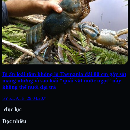
Bí ẩn loài tôm khổng lồ Tasmania dài 80 cm gây sốt
mạng nhưng vì sao loài “quái vật nước ngọt” này
không thể nuôi đại trà
SYS.DATE: 29.04.2026
Mục lục
Đọc nhiều