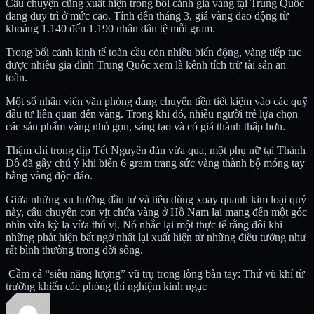
Câu chuyện cũng xuất hiện trong bối cảnh giá vàng tại Trung Quốc
đang duy trì ở mức cao. Tính đến tháng 3, giá vàng dao động từ
khoảng 1.140 đến 1.190 nhân dân tệ mỗi gram.
Trong bối cảnh kinh tế toàn cầu còn nhiều biến động, vàng tiếp tục
được nhiều gia đình Trung Quốc xem là kênh tích trữ tài sản an
toàn.
Một số nhân viên văn phòng đang chuyển tiền tiết kiệm vào các quỹ
đầu tư liên quan đến vàng. Trong khi đó, nhiều người trẻ lựa chọn
các sản phẩm vàng nhỏ gọn, sáng tạo và có giá thành thấp hơn.
Thậm chí trong dịp Tết Nguyên đán vừa qua, một phụ nữ tại Thành
Đô đã gây chú ý khi biến 6 gram trang sức vàng thành bộ móng tay
bằng vàng độc đáo.
Giữa những xu hướng đầu tư và tiêu dùng xoay quanh kim loại quý
này, câu chuyện con vịt chứa vàng ở Hồ Nam lại mang đến một góc
nhìn vừa kỳ lạ vừa thú vị. Nó nhắc lại một thực tế rằng đôi khi
những phát hiện bất ngờ nhất lại xuất hiện từ những điều tưởng như
rất bình thường trong đời sống.
Cầm cả “siêu năng lượng” vũ trụ trong lòng bàn tay: Thứ vũ khí từ
trường khiến các phòng thí nghiệm kinh ngạc