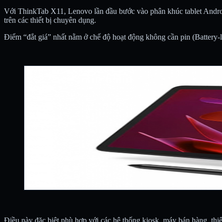
Với ThinkTab X11, Lenovo lần đầu bước vào phân khúc tablet Andro
trên các thiết bị chuyên dụng.
Điểm “đắt giá” nhất nằm ở chế độ hoạt động không cần pin (Battery-l
Điều này đặc biệt phù hợp với các hệ thống kiosk, máy bán hàng, thi