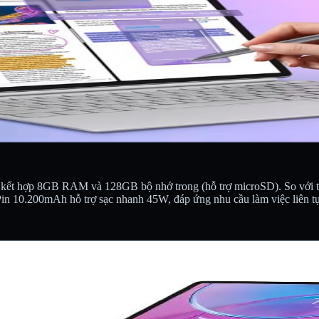
kết hợp 8GB RAM và 128GB bộ nhớ trong (hỗ trợ microSD). So với th
Pin 10.200mAh hỗ trợ sạc nhanh 45W, đáp ứng nhu cầu làm việc liên tụ