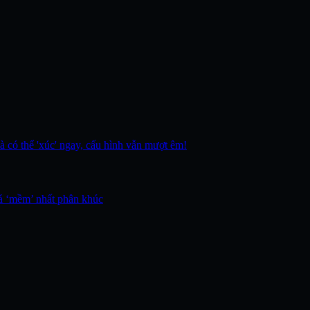
là có thể 'xúc' ngay, cấu hình vẫn mượt êm!
á ‘mềm’ nhất phân khúc