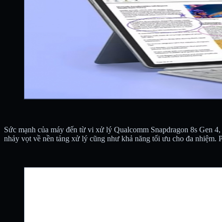
Sức mạnh của máy đến từ vi xử lý Qualcomm Snapdragon 8s Gen 4, 
nhảy vọt về nền tảng xử lý cũng như khả năng tối ưu cho đa nhiệm. 