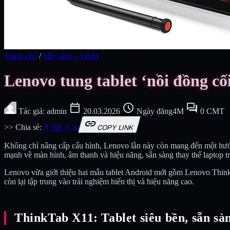
Tranh chủ
/
Máy tính - Tablet
Lenovo tung tablet ‘nồi đồng c
calendar_today
schedule
forum
Tác giả: admin
20.03.2026
Ngày đăng4M
0 CMT
link
>> Chia sẻ:
FB
X
COPY LINK
Không chỉ nâng cấp cấu hình, Lenovo lần này còn mang đến một hướn
mạnh về màn hình, âm thanh và hiệu năng, sẵn sàng thay thế laptop t
Lenovo vừa giới thiệu hai mẫu tablet Android mới gồm Lenovo ThinkT
còn lại tập trung vào trải nghiệm hiển thị và hiệu năng cao.
ThinkTab X11: Tablet siêu bền, sẵn sà