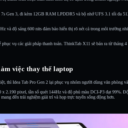
n 7s Gen 3, đi kèm 12GB RAM LPDDR5 và bộ nhớ UFS 3.1 tối đa 512G
0Hz và độ sáng 600 nits đảm bảo hiển thị rõ nét cả trong môi trường nh
hục vụ các giải pháp thanh toán. ThinkTab X11 sẽ bán ra từ tháng 4 
làm việc thay thế laptop
, thì Idea Tab Pro Gen 2 lại phục vụ nhóm người dùng văn phòng và 
0 x 2.190 pixel, tần số quét 144Hz và độ phủ màu DCI-P3 đạt 99%. Độ s
 mang đến trải nghiệm giải trí và họp trực tuyến sống động hơn.