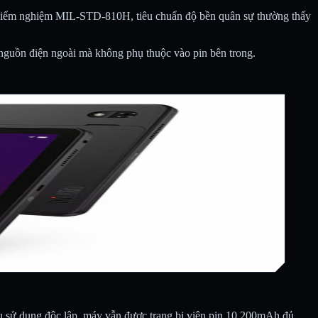
 kiểm nghiệm MIL-STD-810H, tiêu chuẩn độ bền quân sự thường thấy
ng nguồn điện ngoài mà không phụ thuộc vào pin bên trong.
Nếu sử dụng độc lập, máy vẫn được trang bị viên pin 10.200mAh đủ