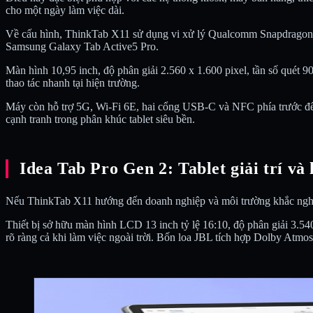
cho một ngày làm việc dài.
Về cấu hình, ThinkTab X11 sử dụng vi xử lý Qualcomm Snapdrago
Samsung Galaxy Tab Active5 Pro.
Màn hình 10,95 inch, độ phân giải 2.560 x 1.600 pixel, tần số quét 9
thao tác nhanh tại hiện trường.
Máy còn hỗ trợ 5G, Wi-Fi 6E, hai cổng USB-C và NFC phía trước để p
cạnh tranh trong phân khúc tablet siêu bền.
Idea Tab Pro Gen 2: Tablet giải trí và 
Nếu ThinkTab X11 hướng đến doanh nghiệp và môi trường khắc nghiệt
Thiết bị sở hữu màn hình LCD 13 inch tỷ lệ 16:10, độ phân giải 3.54
rõ ràng cả khi làm việc ngoài trời. Bốn loa JBL tích hợp Dolby Atmos