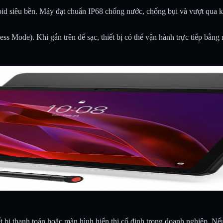
id siêu bền. Máy đạt chuẩn IP68 chống nước, chống bụi và vượt qua
ess Mode). Khi gắn trên đế sạc, thiết bị có thể vận hành trực tiếp bằ
ết bị thanh toán hoặc màn hình hiển thị cố định trong doanh nghiệp. 