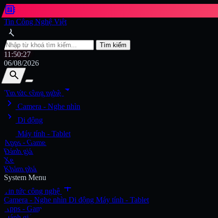
developer_board
Tin Công Nghệ Việt
search
Tìm kiếm
11:50:28
06/08/2026
search
search
arrow_drop_down
Tin tức công nghệ
chevron_right
Tìm kiếm
Camera - Nghe nhìn
chevron_right
Di động
chevron_right
Máy tính - Tablet
Apps - Game
Đánh giá
Xe
Khám phá
System Menu
add
Tin tức công nghệ
Camera - Nghe nhìn
Di động
Máy tính - Tablet
Apps - Game
Đánh giá