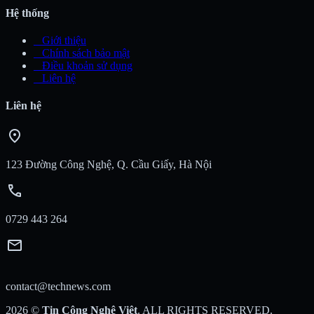
Hệ thống
_
Giới thiệu
_
Chính sách bảo mật
_
Điều khoản sử dụng
_
Liên hệ
Liên hệ
location_on
123 Đường Công Nghệ, Q. Cầu Giấy, Hà Nội
call
0729 443 264
mail
contact@technews.com
2026
©
Tin Công Nghệ Việt
. ALL RIGHTS RESERVED.