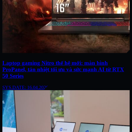
Laptop gaming Nitro thế hệ mới: màn hình
ProPanel, tản nhiệt tối ưu và sức mạnh AI từ RTX
50 Series
SYS.DATE: 16.04.2026