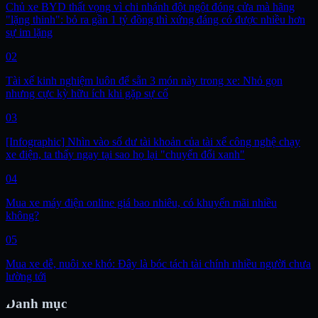
Chủ xe BYD thất vọng vì chi nhánh đột ngột đóng cửa mà hãng
"lặng thinh": bỏ ra gần 1 tỷ đồng thì xứng đáng có được nhiều hơn
sự im lặng
02
Tài xế kinh nghiệm luôn để sẵn 3 món này trong xe: Nhỏ gọn
nhưng cực kỳ hữu ích khi gặp sự cố
03
[Infographic] Nhìn vào số dư tài khoản của tài xế công nghệ chạy
xe điện, ta thấy ngay tại sao họ lại "chuyển đổi xanh"
04
Mua xe máy điện online giá bao nhiêu, có khuyến mãi nhiều
không?
05
Mua xe dễ, nuôi xe khó: Đây là bóc tách tài chính nhiều người chưa
lường tới
Danh mục