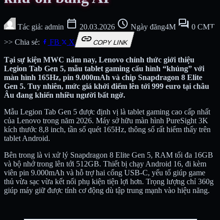
calendar_today
schedule
forum
Tác giả: admin
20.03.2026
Ngày đăng4M
0 CMT
link
>> Chia sẻ:
FB
X
COPY LINK
Tại sự kiện MWC năm nay, Lenovo chính thức giới thiệu
Legion Tab Gen 5, mẫu tablet gaming cấu hình “khủng” với
màn hình 165Hz, pin 9.000mAh và chip Snapdragon 8 Elite
Gen 5. Tuy nhiên, mức giá khởi điểm lên tới 999 euro tại châu
Âu đang khiến nhiều người bất ngờ.
Mẫu Legion Tab Gen 5 được định vị là tablet gaming cao cấp nhất
của Lenovo trong năm 2026. Máy sở hữu màn hình PureSight 3K
kích thước 8,8 inch, tần số quét 165Hz, thông số rất hiếm thấy trên
tablet Android.
Bên trong là vi xử lý Snapdragon 8 Elite Gen 5, RAM tối đa 16GB
và bộ nhớ trong lên tới 512GB. Thiết bị chạy Android 16, đi kèm
viên pin 9.000mAh và hỗ trợ hai cổng USB-C, yếu tố giúp game
thủ vừa sạc vừa kết nối phụ kiện tiện lợi hơn. Trọng lượng chỉ 360g
giúp máy giữ được tính cơ động dù tập trung mạnh vào hiệu năng.