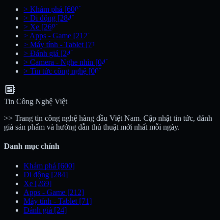
>
Khám phá
[600]
>
Di động
[284]
>
Xe
[269]
>
Apps - Game
[212]
>
Máy tính - Tablet
[71]
>
Đánh giá
[24]
>
Camera - Nghe nhìn
[04]
>
Tin tức công nghệ
[00]
developer_board
Tin Công Nghệ Việt
>> Trang tin công nghệ hàng đầu Việt Nam. Cập nhật tin tức, đánh
giá sản phẩm và hướng dẫn thủ thuật mới nhất mỗi ngày.
Danh mục chính
Khám phá
[600]
Di động
[284]
Xe
[269]
Apps - Game
[212]
Máy tính - Tablet
[71]
Đánh giá
[24]