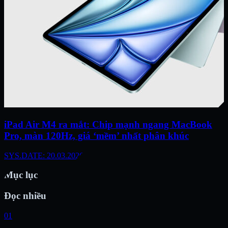
iPad Air M4 ra mắt: Chip mạnh ngang MacBook
Pro, màn 120Hz, giá ‘mềm’ nhất phân khúc
SYS.DATE: 20.03.2026
Mục lục
Đọc nhiều
01