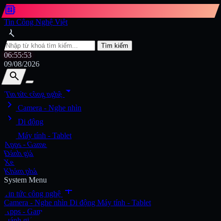
developer_board
Tin Công Nghệ Việt
search
Tìm kiếm
06:55:54
09/08/2026
search
search
arrow_drop_down
Tin tức công nghệ
chevron_right
Tìm kiếm
Camera - Nghe nhìn
chevron_right
Di động
chevron_right
Máy tính - Tablet
Apps - Game
Đánh giá
Xe
Khám phá
System Menu
add
Tin tức công nghệ
Camera - Nghe nhìn
Di động
Máy tính - Tablet
Apps - Game
Đánh giá