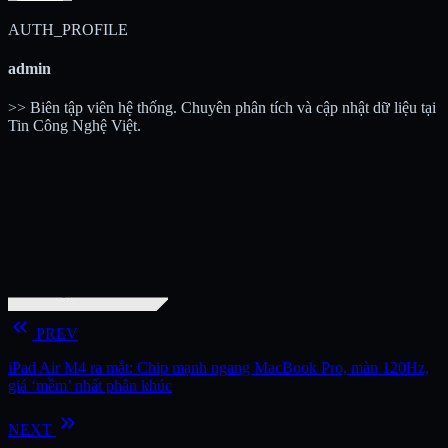
AUTH_PROFILE
admin
>> Biên tập viên hệ thống. Chuyên phân tích và cập nhật dữ liệu tại
Tin Công Nghệ Việt.
keyboard_double_arrow_left
PREV
iPad Air M4 ra mắt: Chip mạnh ngang MacBook Pro, màn 120Hz,
giá ‘mềm’ nhất phân khúc
keyboard_double_arrow_right
NEXT