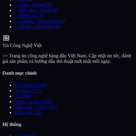
>
Apps - Game
[205]
>
Máy tính - Tablet
[69]
>
Đánh giá
[24]
>
Camera - Nghe nhìn
[04]
>
Tin tức công nghệ
[00]
developer_board
Tin Công Nghệ Việt
>> Trang tin công nghệ hàng đầu Việt Nam. Cập nhật tin tức, đánh
giá sản phẩm và hướng dẫn thủ thuật mới nhất mỗi ngày.
Danh mục chính
Khám phá
[589]
Di động
[273]
Xe
[268]
Apps - Game
[205]
Máy tính - Tablet
[69]
Đánh giá
[24]
Hệ thống