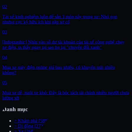
02
Tài xế kinh nghiệm luôn để sẵn 3 món này trong xe: Nhỏ gọn
nhưng cực kỳ hữu ích khi gặp sự cố
03
[Infographic] Nhìn vào số dư tài khoản của tài xế công nghệ chạy
xe điện, ta thấy ngay tại sao họ lại "chuyển đổi xanh"
04
Mua xe máy điện online giá bao nhiêu, có khuyến mãi nhiều
không?
05
Mua xe dễ, nuôi xe khó: Đây là bóc tách tài chính nhiều người chưa
lường tới
Danh mục
>
Khám phá
[589]
>
Di động
[273]
>
Xe
[268]