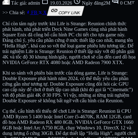
calendar_today
schedule
forum
Tác giả: admin
19.03.2026
Ngày đăng2M
0 CMT
link
>> Chia sẻ:
FB
X
COPY LINK
Chỉ còn tám ngày trước khi Life is Strange: Reunion chính thức
phát hành, nhà phát triển Deck Nine Games cùng nhà phát hành
Square Enix đã công bố cấu hình PC chi tiết cho tựa game này.
Đáng chú ý, yêu cầu phần cứng ở mức thiết lập cao nhất, mang tên
“Hella High”, khá cao so với thể loại game phiêu lưu tương tác. Để
trải nghiệm Life is Strange: Reunion ở thiết lập này với độ phân giải
4K và tốc độ 30 khung hình/giây, người chơi sẽ cần đến card đồ họa
NVIDIA GeForce RTX 4080 hoặc AMD Radeon 7900 XTX.
Khi so sánh với phiên bản trước của dòng game, Life is Strange:
Double Exposure phát hành năm 2024, có thể thấy yêu cầu phần
cứng gần như tương tự. Double Exposure cũng đòi hỏi các GPU
cao cấp này để chơi ở thiết lập cao nhất (khi đó gọi là “Cinematic”)
với độ phân giải 4K ở 30 FPS. Vì vậy, những ai từng trải nghiệm
Double Exposure sẽ không bất ngờ với cấu hình của Reunion.
Cụ thể, cấu hình tối thiểu để chơi Life is Strange: Reunion là CPU
AMD Ryzen 5 1400 hoặc Intel Core i5-4670K, RAM 12GB, card
đồ họa AMD Radeon RX 480 8GB, NVIDIA GeForce GTX 1660
6GB hoặc Intel Arc A750 8GB, chạy Windows 10, DirectX 12 và
dung lượng ổ cứng 30GB. Để đạt thiết lập “Hella High”, người chơi