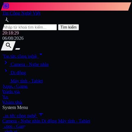
developer_board
Tin Công Nghệ Việt
search
Tìm kiếm
20:18:30
06/08/2026
search
search
arrow_drop_down
Tin tức công nghệ
chevron_right
Tìm kiếm
Camera - Nghe nhìn
chevron_right
Di động
chevron_right
Máy tính - Tablet
Apps - Game
Đánh giá
Xe
Khám phá
System Menu
add
Tin tức công nghệ
Camera - Nghe nhìn
Di động
Máy tính - Tablet
Apps - Game
Đánh giá