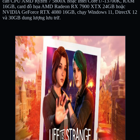
cần CPU AMD Ryzen 7 5800X hoặc Intel Core i7-13700K, RAM
16GB, card đồ họa AMD Radeon RX 7900 XTX 24GB hoặc
NVIDIA GeForce RTX 4080 16GB, chạy Windows 11, DirectX 12
và 30GB dung lượng lưu trữ.