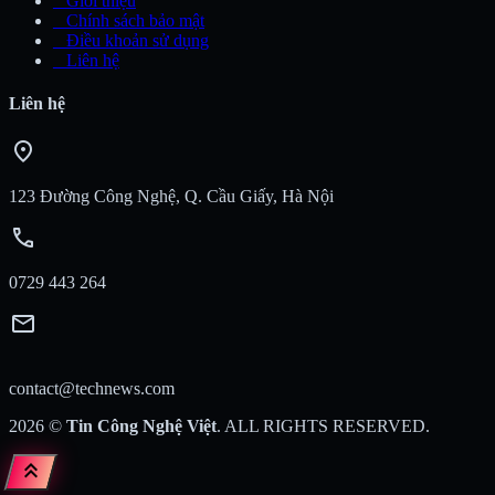
_
Giới thiệu
_
Chính sách bảo mật
_
Điều khoản sử dụng
_
Liên hệ
Liên hệ
location_on
123 Đường Công Nghệ, Q. Cầu Giấy, Hà Nội
call
0729 443 264
mail
contact@technews.com
2026
©
Tin Công Nghệ Việt
. ALL RIGHTS RESERVED.
keyboard_double_arrow_up