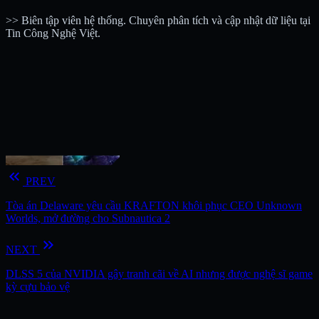
>> Biên tập viên hệ thống. Chuyên phân tích và cập nhật dữ liệu tại
Tin Công Nghệ Việt.
keyboard_double_arrow_left
PREV
Tòa án Delaware yêu cầu KRAFTON khôi phục CEO Unknown
Worlds, mở đường cho Subnautica 2
keyboard_double_arrow_right
NEXT
DLSS 5 của NVIDIA gây tranh cãi về AI nhưng được nghệ sĩ game
kỳ cựu bảo vệ