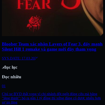
Bloober Team xác nhận Layers of Fear 3, đẩy mạnh
Silent Hill 1 remake và game mới đầy tham vọng
SYS.DATE: 17.03.2026
Mục lục
Đọc nhiều
01
Chủ xe BYD thất vọng vì chi nhánh đột ngột đóng cửa mà hãng
"lặng thinh": bỏ ra gần 1 tỷ đồng thì xứng đáng có được nhiều hơn
sự im lặng