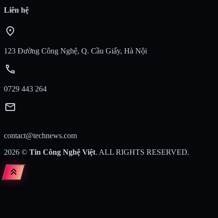
Liên hệ
location_on
123 Đường Công Nghệ, Q. Cầu Giấy, Hà Nội
call
0729 443 264
mail
contact@technews.com
2026
©
Tin Công Nghệ Việt
. ALL RIGHTS RESERVED.
keyboard_double_arrow_up