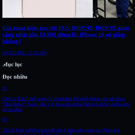
Giá xăng hôm nay tối 19/5: RON 95, RON 92 giảm
căng nhất gần 10.000 đống/lít, iPhone 16 có giảm
không?
SYS.DATE: 22.05.2026
Mục lục
Đọc nhiều
01
Chủ xe BYD thất vọng vì chi nhánh đột ngột đóng cửa mà hãng
"lặng thinh": bỏ ra gần 1 tỷ đồng thì xứng đáng có được nhiều hơn
sự im lặng
02
Tài xế kinh nghiệm luôn để sẵn 3 món này trong xe: Nhỏ gọn