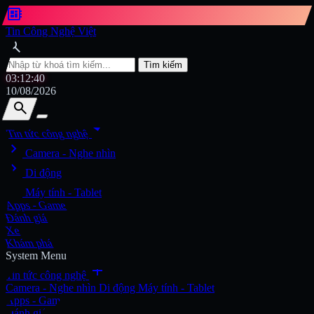
developer_board
Tin Công Nghệ Việt
search
Tìm kiếm
03:12:42
10/08/2026
search
search
arrow_drop_down
Tin tức công nghệ
chevron_right
Tìm kiếm
Camera - Nghe nhìn
chevron_right
Di động
chevron_right
Máy tính - Tablet
Apps - Game
Đánh giá
Xe
Khám phá
System Menu
add
Tin tức công nghệ
Camera - Nghe nhìn
Di động
Máy tính - Tablet
Apps - Game
Đánh giá