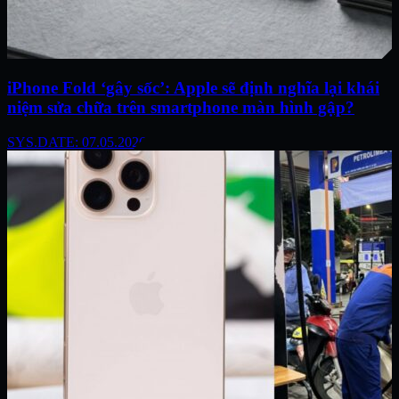
iPhone Fold ‘gây sốc’: Apple sẽ định nghĩa lại khái
niệm sửa chữa trên smartphone màn hình gập?
SYS.DATE: 07.05.2026