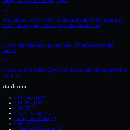
nhưng cực kỳ hữu ích khi gặp sự cố
03
[Infographic] Nhìn vào số dư tài khoản của tài xế công nghệ chạy
xe điện, ta thấy ngay tại sao họ lại "chuyển đổi xanh"
04
Mua xe máy điện online giá bao nhiêu, có khuyến mãi nhiều
không?
05
Mua xe dễ, nuôi xe khó: Đây là bóc tách tài chính nhiều người chưa
lường tới
Danh mục
>
Khám phá
[603]
>
Di động
[284]
>
Xe
[273]
>
Apps - Game
[212]
>
Máy tính - Tablet
[71]
>
Đánh giá
[24]
>
Camera - Nghe nhìn
[04]