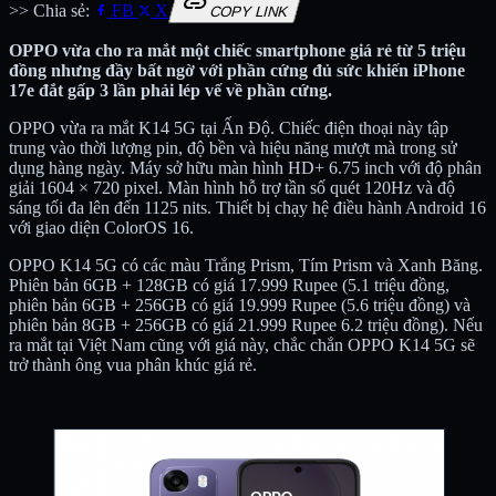
link
>> Chia sẻ:
FB
X
COPY LINK
OPPO vừa cho ra mắt một chiếc smartphone giá rẻ từ 5 triệu
đồng nhưng đầy bất ngờ với phần cứng đủ sức khiến iPhone
17e đắt gấp 3 lần phải lép vế về phần cứng.
OPPO vừa ra mắt K14 5G tại Ấn Độ. Chiếc điện thoại này tập
trung vào thời lượng pin, độ bền và hiệu năng mượt mà trong sử
dụng hàng ngày. Máy sở hữu màn hình HD+ 6.75 inch với độ phân
giải 1604 × 720 pixel. Màn hình hỗ trợ tần số quét 120Hz và độ
sáng tối đa lên đến 1125 nits. Thiết bị chạy hệ điều hành Android 16
với giao diện ColorOS 16.
OPPO K14 5G có các màu Trắng Prism, Tím Prism và Xanh Băng.
Phiên bản 6GB + 128GB có giá 17.999 Rupee (5.1 triệu đồng,
phiên bản 6GB + 256GB có giá 19.999 Rupee (5.6 triệu đồng) và
phiên bản 8GB + 256GB có giá 21.999 Rupee 6.2 triệu đồng). Nếu
ra mắt tại Việt Nam cũng với giá này, chắc chắn OPPO K14 5G sẽ
trở thành ông vua phân khúc giá rẻ.