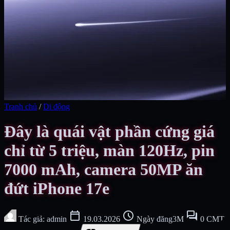
Tranh chủ
/
Di động
Đây là quái vật phần cứng giá
chỉ từ 5 triệu, màn 120Hz, pin
7000 mAh, camera 50MP ăn
đứt iPhone 17e
calendar_today
schedule
forum
Tác giả: admin
19.03.2026
Ngày đăng3M
0 CMT