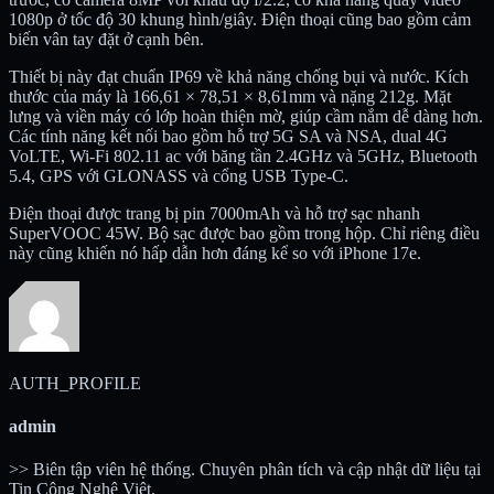
1080p ở tốc độ 30 khung hình/giây. Điện thoại cũng bao gồm cảm
biến vân tay đặt ở cạnh bên.
Thiết bị này đạt chuẩn IP69 về khả năng chống bụi và nước. Kích
thước của máy là 166,61 × 78,51 × 8,61mm và nặng 212g. Mặt
lưng và viền máy có lớp hoàn thiện mờ, giúp cầm nắm dễ dàng hơn.
Các tính năng kết nối bao gồm hỗ trợ 5G SA và NSA, dual 4G
VoLTE, Wi-Fi 802.11 ac với băng tần 2.4GHz và 5GHz, Bluetooth
5.4, GPS với GLONASS và cổng USB Type-C.
Điện thoại được trang bị pin 7000mAh và hỗ trợ sạc nhanh
SuperVOOC 45W. Bộ sạc được bao gồm trong hộp. Chỉ riêng điều
này cũng khiến nó hấp dẫn hơn đáng kể so với iPhone 17e.
AUTH_PROFILE
admin
>> Biên tập viên hệ thống. Chuyên phân tích và cập nhật dữ liệu tại
Tin Công Nghệ Việt.