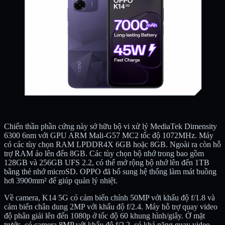
Chiến thần phần cứng này sở hữu bộ vi xử lý MediaTek Dimensity
6300 6nm với GPU ARM Mali-G57 MC2 tốc độ 1072MHz. Máy
có các tùy chọn RAM LPDDR4X 6GB hoặc 8GB. Ngoài ra còn hỗ
trợ RAM ảo lên đến 8GB. Các tùy chọn bộ nhớ trong bao gồm
128GB và 256GB UFS 2.2, có thể mở rộng bộ nhớ lên đến 1TB
bằng thẻ nhớ microSD. OPPO đã bổ sung hệ thống làm mát buồng
hơi 3900mm² để giúp quản lý nhiệt.
Về camera, K14 5G có cảm biến chính 50MP với khẩu độ f/1.8 và
cảm biến chân dung 2MP với khẩu độ f/2.4. Máy hỗ trợ quay video
độ phân giải lên đến 1080p ở tốc độ 60 khung hình/giây. Ở mặt
trước, có camera 8MP với khẩu độ f/2.2, có khả năng quay video