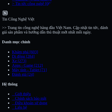
>
Tin tức công nghệ
[00]
developer_board
Tin Công Nghệ Việt
>> Trang tin công nghệ hàng đầu Việt Nam. Cập nhật tin tức, đánh
giá sản phẩm và hướng dẫn thủ thuật mới nhất mỗi ngày.
Danh mục chính
Khám phá
[603]
Di động
[284]
Xe
[273]
Apps - Game
[212]
Máy tính - Tablet
[71]
Đánh giá
[24]
Hệ thống
_
Giới thiệu
_
Chính sách bảo mật
_
Điều khoản sử dụng
_
Liên hệ